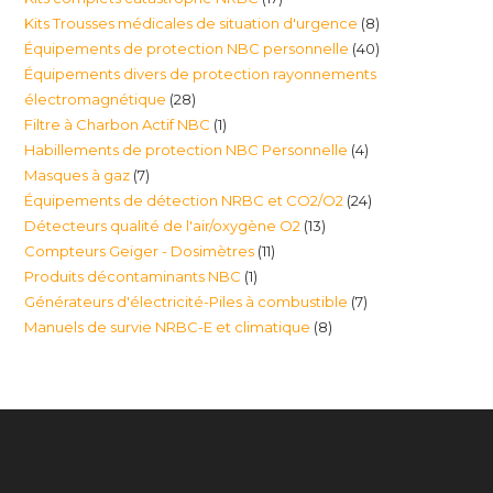
produits
8
Kits Trousses médicales de situation d'urgence
8
produits
40
Équipements de protection NBC personnelle
40
produits
Équipements divers de protection rayonnements
produits
28
électromagnétique
28
1
Filtre à Charbon Actif NBC
1
produits
4
Habillements de protection NBC Personnelle
4
produit
7
Masques à gaz
7
produits
24
Équipements de détection NRBC et CO2/O2
24
produits
13
Détecteurs qualité de l'air/oxygène O2
13
produits
11
Compteurs Geiger - Dosimètres
11
produits
1
Produits décontaminants NBC
1
produits
7
Générateurs d'électricité-Piles à combustible
7
produit
8
Manuels de survie NRBC-E et climatique
8
produits
produits