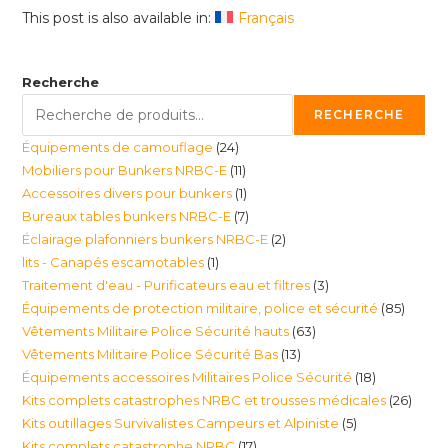
This post is also available in:
Français
Recherche
RECHERCHE
24
Équipements de camouflage
24
11
Mobiliers pour Bunkers NRBC-E
11
produits
1
Accessoires divers pour bunkers
1
produits
7
Bureaux tables bunkers NRBC-E
7
produit
2
Éclairage plafonniers bunkers NRBC-E
2
produits
1
lits - Canapés escamotables
1
produits
3
Traitement d'eau - Purificateurs eau et filtres
3
produit
85
Équipements de protection militaire, police et sécurité
85
produits
63
Vêtements Militaire Police Sécurité hauts
63
produi
13
Vêtements Militaire Police Sécurité Bas
13
produits
18
Équipements accessoires Militaires Police Sécurité
18
produits
26
Kits complets catastrophes NRBC et trousses médicales
26
produits
5
Kits outillages Survivalistes Campeurs et Alpiniste
5
produ
17
Kits complets catastrophe NRBC
17