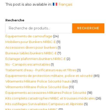
This post is also available in:
Français
Recherche
RECHERCHE
24
Équipements de camouflage
24
11
Mobiliers pour Bunkers NRBC-E
11
produits
1
Accessoires divers pour bunkers
1
produits
7
Bureaux tables bunkers NRBC-E
7
produit
2
Éclairage plafonniers bunkers NRBC-E
2
produits
1
lits - Canapés escamotables
1
produits
3
Traitement d'eau - Purificateurs eau et filtres
3
produit
85
Équipements de protection militaire, police et sécurité
85
produits
63
Vêtements Militaire Police Sécurité hauts
63
produi
13
Vêtements Militaire Police Sécurité Bas
13
produits
18
Équipements accessoires Militaires Police Sécurité
18
produits
26
Kits complets catastrophes NRBC et trousses médicales
26
produits
5
Kits outillages Survivalistes Campeurs et Alpiniste
5
produ
17
Kits complets catastrophe NRBC
17