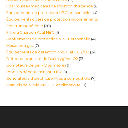
produits
8
Kits Trousses médicales de situation d'urgence
8
produits
40
Équipements de protection NBC personnelle
40
produits
Équipements divers de protection rayonnements
produits
28
électromagnétique
28
1
Filtre à Charbon Actif NBC
1
produits
4
Habillements de protection NBC Personnelle
4
produit
7
Masques à gaz
7
produits
24
Équipements de détection NRBC et CO2/O2
24
produits
13
Détecteurs qualité de l'air/oxygène O2
13
produits
11
Compteurs Geiger - Dosimètres
11
produits
1
Produits décontaminants NBC
1
produits
7
Générateurs d'électricité-Piles à combustible
7
produit
8
Manuels de survie NRBC-E et climatique
8
produits
produits