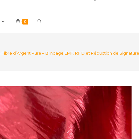
Toggle
0
website
n Fibre d’Argent Pure – Blindage EMF, RFID et Réduction de Signatu
search