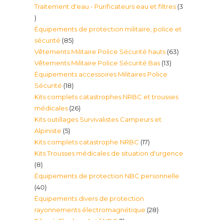
Traitement d'eau - Purificateurs eau et filtres
3
produit
3
Équipements de protection militaire, police et
produits
85
sécurité
85
63
Vêtements Militaire Police Sécurité hauts
63
produits
13
Vêtements Militaire Police Sécurité Bas
13
produits
Équipements accessoires Militaires Police
produits
18
Sécurité
18
Kits complets catastrophes NRBC et trousses
produits
26
médicales
26
Kits outillages Survivalistes Campeurs et
produits
5
Alpiniste
5
17
Kits complets catastrophe NRBC
17
produits
Kits Trousses médicales de situation d'urgence
produits
8
8
Équipements de protection NBC personnelle
produits
40
40
Équipements divers de protection
produits
28
rayonnements électromagnétique
28