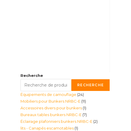
Recherche
RECHERCHE
24
Équipements de camouflage
24
11
Mobiliers pour Bunkers NRBC-E
11
produits
1
Accessoires divers pour bunkers
1
produits
7
Bureaux tables bunkers NRBC-E
7
produit
2
Éclairage plafonniers bunkers NRBC-E
2
produits
1
lits - Canapés escamotables
1
produits