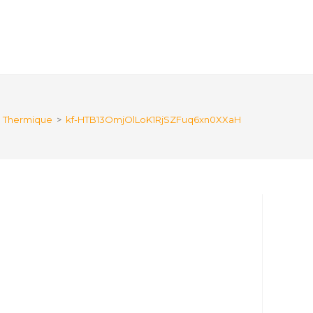
re Thermique
>
kf-HTB13OmjOlLoK1RjSZFuq6xn0XXaH