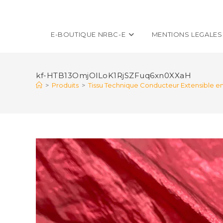
E-BOUTIQUE NRBC-E
MENTIONS LEGALES
kf-HTB13OmjOlLoK1RjSZFuq6xn0XXaH
>
Produits
>
Tissu Technique Conducteur Extensible e