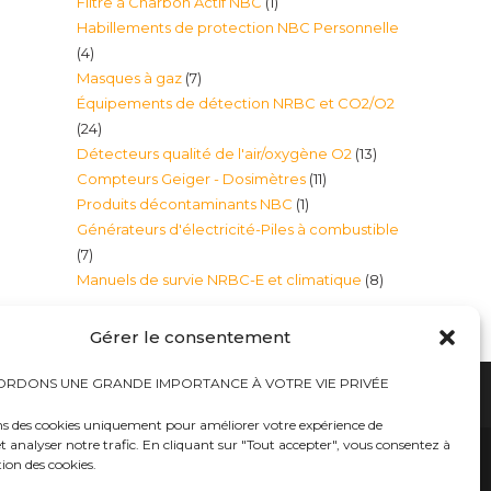
1
Filtre à Charbon Actif NBC
1
produits
Habillements de protection NBC Personnelle
produit
4
4
7
Masques à gaz
7
produits
Équipements de détection NRBC et CO2/O2
produits
24
24
13
Détecteurs qualité de l'air/oxygène O2
13
produits
11
Compteurs Geiger - Dosimètres
11
produits
1
Produits décontaminants NBC
1
produits
Générateurs d'électricité-Piles à combustible
produit
7
7
8
Manuels de survie NRBC-E et climatique
8
produits
produits
Gérer le consentement
RDONS UNE GRANDE IMPORTANCE À VOTRE VIE PRIVÉE
ns des cookies uniquement pour améliorer votre expérience de
t analyser notre trafic. En cliquant sur "Tout accepter", vous consentez à
hauts
Bureaux tables bunkers NRBC-E
trousses médicales
Kits complets catastrophe NRBC
tion des cookies.
rayonnements électromagnétique
lits – Canapés escamotables