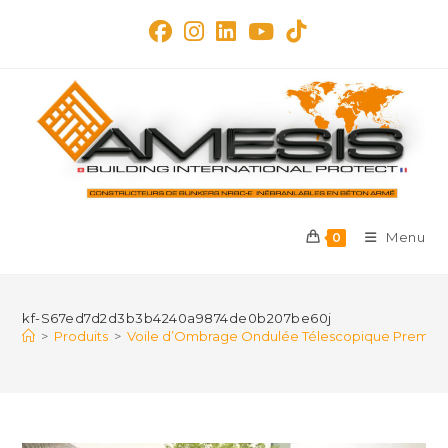
Skip
to
content
Menu
0
kf-S67ed7d2d3b3b4240a9874de0b207be60j
>
Produits
>
Voile d’Ombrage Ondulée Télescopique Premium –