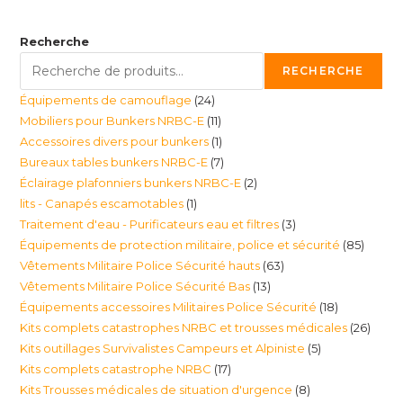
Recherche
RECHERCHE
24
Équipements de camouflage
24
11
Mobiliers pour Bunkers NRBC-E
11
produits
1
Accessoires divers pour bunkers
1
produits
7
Bureaux tables bunkers NRBC-E
7
produit
2
Éclairage plafonniers bunkers NRBC-E
2
produits
1
lits - Canapés escamotables
1
produits
3
Traitement d'eau - Purificateurs eau et filtres
3
produit
85
Équipements de protection militaire, police et sécurité
85
produits
63
Vêtements Militaire Police Sécurité hauts
63
produi
13
Vêtements Militaire Police Sécurité Bas
13
produits
18
Équipements accessoires Militaires Police Sécurité
18
produits
26
Kits complets catastrophes NRBC et trousses médicales
26
produits
5
Kits outillages Survivalistes Campeurs et Alpiniste
5
produ
17
Kits complets catastrophe NRBC
17
produits
8
Kits Trousses médicales de situation d'urgence
8
produits