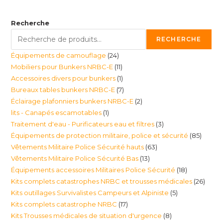
Recherche
RECHERCHE
24
Équipements de camouflage
24
11
Mobiliers pour Bunkers NRBC-E
11
produits
1
Accessoires divers pour bunkers
1
produits
7
Bureaux tables bunkers NRBC-E
7
produit
2
Éclairage plafonniers bunkers NRBC-E
2
produits
1
lits - Canapés escamotables
1
produits
3
Traitement d'eau - Purificateurs eau et filtres
3
produit
85
Équipements de protection militaire, police et sécurité
85
produits
63
Vêtements Militaire Police Sécurité hauts
63
produi
13
Vêtements Militaire Police Sécurité Bas
13
produits
18
Équipements accessoires Militaires Police Sécurité
18
produits
26
Kits complets catastrophes NRBC et trousses médicales
26
produits
5
Kits outillages Survivalistes Campeurs et Alpiniste
5
produ
17
Kits complets catastrophe NRBC
17
produits
8
Kits Trousses médicales de situation d'urgence
8
produits