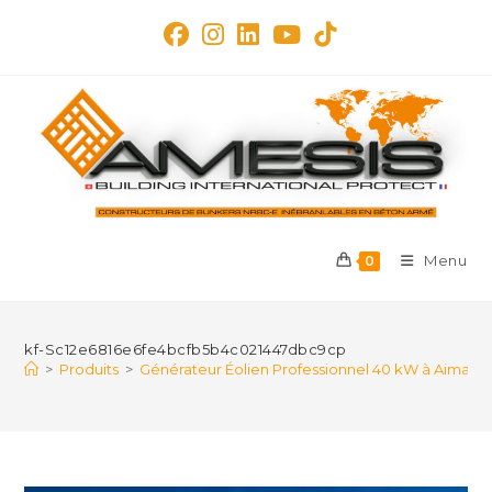
Skip
to
content
Menu
0
kf-Sc12e6816e6fe4bcfb5b4c021447dbc9cp
>
Produits
>
Générateur Éolien Professionnel 40 kW à Aimants