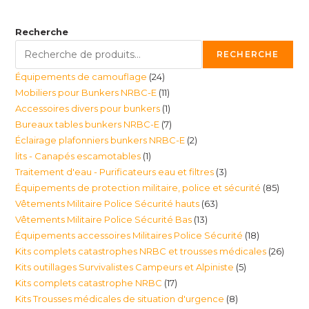
Recherche
RECHERCHE
24
Équipements de camouflage
24
11
Mobiliers pour Bunkers NRBC-E
11
produits
1
Accessoires divers pour bunkers
1
produits
7
Bureaux tables bunkers NRBC-E
7
produit
2
Éclairage plafonniers bunkers NRBC-E
2
produits
1
lits - Canapés escamotables
1
produits
3
Traitement d'eau - Purificateurs eau et filtres
3
produit
85
Équipements de protection militaire, police et sécurité
85
produits
63
Vêtements Militaire Police Sécurité hauts
63
produi
13
Vêtements Militaire Police Sécurité Bas
13
produits
18
Équipements accessoires Militaires Police Sécurité
18
produits
26
Kits complets catastrophes NRBC et trousses médicales
26
produits
5
Kits outillages Survivalistes Campeurs et Alpiniste
5
produ
17
Kits complets catastrophe NRBC
17
produits
8
Kits Trousses médicales de situation d'urgence
8
produits