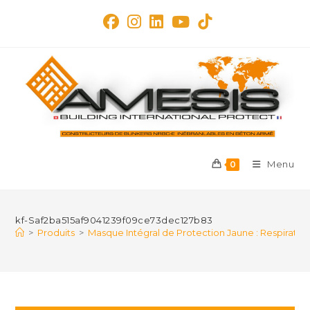
Skip
to
content
Menu
0
kf-Saf2ba515af9041239f09ce73dec127b83
>
Produits
>
Masque Intégral de Protection Jaune : Respirateu