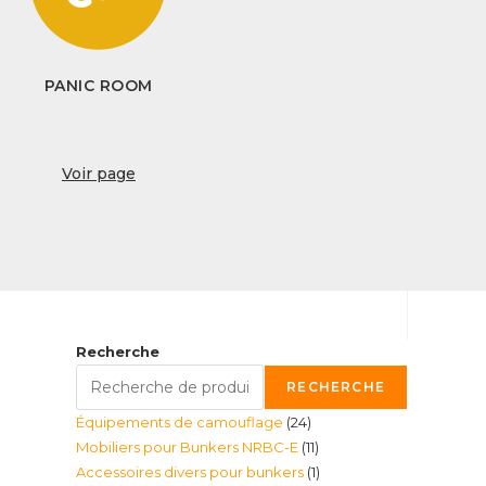
PANIC ROOM
Voir page
Recherche
RECHERCHE
24
Équipements de camouflage
24
11
Mobiliers pour Bunkers NRBC-E
11
produits
1
Accessoires divers pour bunkers
1
produits