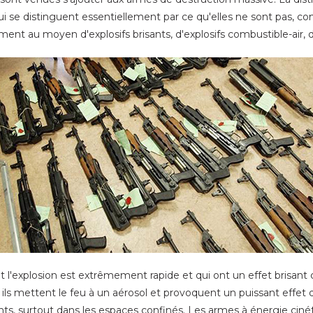
 qui se distinguent essentiellement par ce qu'elles ne sont pas, 
ement au moyen d'explosifs brisants, d'explosifs combustible-air, d
l'explosion est extrêmement rapide et qui ont un effet brisant con
 ils mettent le feu à un aérosol et provoquent un puissant effet
sants, surtout dans les espaces confinés. Les armes à énergie ciné