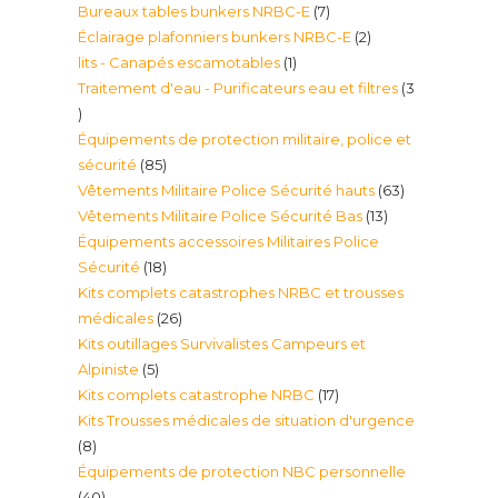
7
Bureaux tables bunkers NRBC-E
7
produit
2
Éclairage plafonniers bunkers NRBC-E
2
produits
1
lits - Canapés escamotables
1
produits
Traitement d'eau - Purificateurs eau et filtres
3
produit
3
Équipements de protection militaire, police et
produits
85
sécurité
85
63
Vêtements Militaire Police Sécurité hauts
63
produits
13
Vêtements Militaire Police Sécurité Bas
13
produits
Équipements accessoires Militaires Police
produits
18
Sécurité
18
Kits complets catastrophes NRBC et trousses
produits
26
médicales
26
Kits outillages Survivalistes Campeurs et
produits
5
Alpiniste
5
17
Kits complets catastrophe NRBC
17
produits
Kits Trousses médicales de situation d'urgence
produits
8
8
Équipements de protection NBC personnelle
produits
40
40