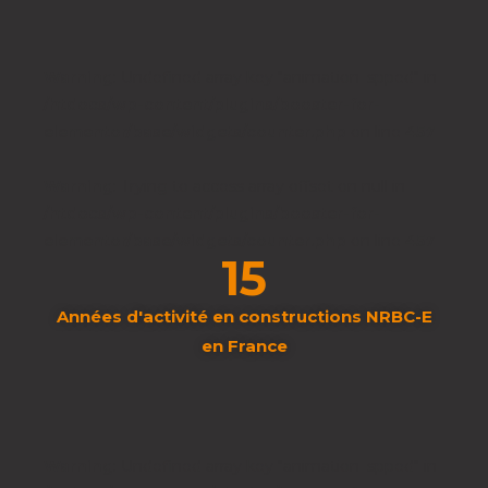
Warning
: Undefined array key "animation_spped" in
/htdocs/wp-content/plugins/booster-for-
elementor/base/widgets/counter.php
on line
457
Warning
: Trying to access array offset on null in
/htdocs/wp-content/plugins/booster-for-
elementor/base/widgets/counter.php
on line
457
15
Années d'activité en constructions NRBC-E
en France
Warning
: Undefined array key "animation_spped" in