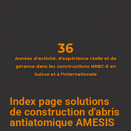
/htdocs/wp-content/plugins/booster-for-
elementor/base/widgets/counter.php
on line
457
Warning
: Trying to access array offset on null in
/htdocs/wp-content/plugins/booster-for-
elementor/base/widgets/counter.php
on line
457
36
Années d'activité, d'expérience réelle et de
gérance dans les constructions NRBC-E en
Suisse et à l'Internationale
Index page solutions
de construction d'abris
antiatomique AMESIS