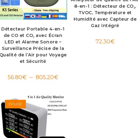
8-en-1 : Détecteur de CO₂,
TVOC, Température et
Humidité avec Capteur de
Gaz Intégré
Détecteur Portable 4-en-1
de CO et CO₂ avec Écran
72.30
€
LED et Alarme Sonore –
Surveillance Précise de la
Qualité de l’Air pour Voyage
et Sécurité
Plage
56.80
€
–
805.20
€
de
prix :
56.80€
à
805.20€
ÉPUISÉ