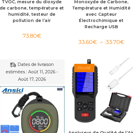
TVOC, mesure du dioxyde
Monoxyde de Carbone,
de carbone, température et
Température et Humidité
humidité, testeur de
avec Capteur
pollution de l’air
Électrochimique et
Recharge USB
73.80
€
Pla
33.60
€
–
33.70
€
de
prix 
33.
à
33.
Dates de livraison
ÉPUISÉ
estimées : Août 11, 2026 -
Août 17, 2026
Analyseur de Qualité de l’Ai