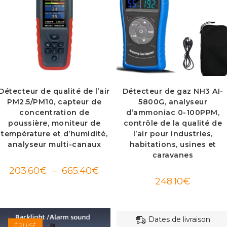
Détecteur de qualité de l’air
Détecteur de gaz NH3 AI-
PM2.5/PM10, capteur de
5800G, analyseur
concentration de
d’ammoniac 0-100PPM,
poussière, moniteur de
contrôle de la qualité de
température et d’humidité,
l’air pour industries,
analyseur multi-canaux
habitations, usines et
caravanes
Plage
203.60
€
–
665.40
€
de
248.10
€
prix :
203.60€
à
665.40€
Dates de livraison
ÉPUISÉ