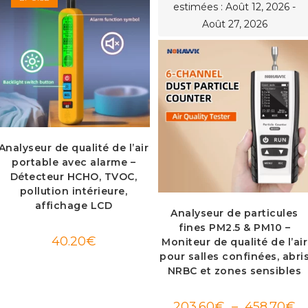
estimées : Août 12, 2026 -
Août 27, 2026
Analyseur de qualité de l’air
portable avec alarme –
Détecteur HCHO, TVOC,
pollution intérieure,
affichage LCD
Analyseur de particules
fines PM2.5 & PM10 –
40.20
€
Moniteur de qualité de l’air
pour salles confinées, abri
NRBC et zones sensibles
Pl
203.60
€
–
458.70
€