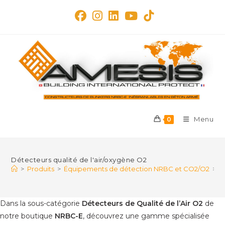
Skip
to
content
Menu
0
Détecteurs qualité de l'air/oxygène O2
>
Produits
>
Équipements de détection NRBC et CO2/O2
>
D
Dans la sous-catégorie
Détecteurs de Qualité de l’Air O2
de
notre boutique
NRBC-E
, découvrez une gamme spécialisée