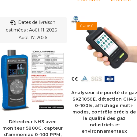
de
pri
20
à
45
Dates de livraison
ÉPUISÉ
estimées : Août 11, 2026 -
Août 17, 2026
Analyseur de pureté de ga
SKZ1050E, détection CH4S
0-100%, affichage multi-
modes, contrôle précis de
la qualité des gaz
Détecteur NH3 avec
industriels et
moniteur 5800G, capteur
environnementaux
d’ammoniac 0-100 PPM,