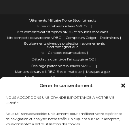
Vêtements Militaire Police Sécurité hauts
Bureaux tables bunkers NRBC-E
Kits complets catastrophes NRBC et trousses médicales
Kits complets catastrophe NRBC
Compteurs Geiger – Dosimètres
Équipements divers de protection rayonnements
électromagnétique
lits – Canapés escamotables
Détecteurs qualité de l’air/oxygène O2
Éclairage plafonniers bunkers NRBC-E
Manuels de survie NRBC-E et climatique
Masques à gaz
Kits Trousses médicales de situation d’urgence
Équipements accessoires Militaires Police Sécurité
Gérer le consentement
Accessoires divers pour bunkers
Habillements de protection NBC Personnelle
NOUS ACCORDONS UNE GRANDE IMPORTANCE À VOTRE VIE
Kits outillages Survivalistes Campeurs et Alpiniste
PRIVÉE
Traitement d’eau – Purificateurs eau et filtres
Vêtements Militaire Police Sécurité Bas
Nous utilisons des cookies uniquement pour améliorer votre expérience
Générateurs d’électricité-Piles à combustible
de navigation et analyser notre trafic. En cliquant sur "Tout accepter",
Filtre à Charbon Actif NBC
Produits décontaminants NBC
vous consentez à notre utilisation des cookies.