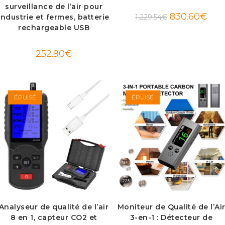
surveillance de l’air pour
Le
Le
830.60
€
industrie et fermes, batterie
1,229.54
€
prix
prix
rechargeable USB
initial
actue
était :
est :
1,229.54€.
830.
252.90
€
ÉPUISÉ
ÉPUISÉ
Analyseur de qualité de l’air
Moniteur de Qualité de l’Ai
8 en 1, capteur CO2 et
3-en-1 : Détecteur de