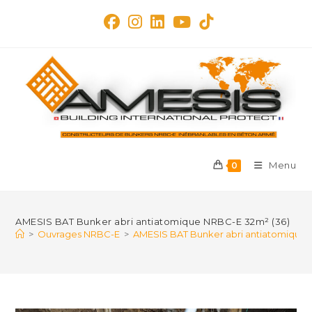
Skip
to
content
Menu
0
AMESIS BAT Bunker abri antiatomique NRBC-E 32m² (36)
>
Ouvrages NRBC-E
>
AMESIS BAT Bunker abri antiatomique 