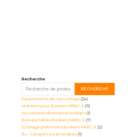
Recherche
RECHERCHE
24
Équipements de camouflage
24
11
Mobiliers pour Bunkers NRBC-E
11
produits
1
Accessoires divers pour bunkers
1
produits
7
Bureaux tables bunkers NRBC-E
7
produit
2
Éclairage plafonniers bunkers NRBC-E
2
produits
1
lits - Canapés escamotables
1
produits