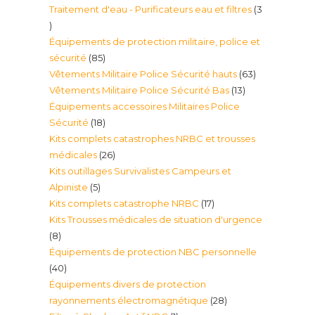
Traitement d'eau - Purificateurs eau et filtres
3
produit
3
Équipements de protection militaire, police et
produits
85
sécurité
85
63
Vêtements Militaire Police Sécurité hauts
63
produits
13
Vêtements Militaire Police Sécurité Bas
13
produits
Équipements accessoires Militaires Police
produits
18
Sécurité
18
Kits complets catastrophes NRBC et trousses
produits
26
médicales
26
Kits outillages Survivalistes Campeurs et
produits
5
Alpiniste
5
17
Kits complets catastrophe NRBC
17
produits
Kits Trousses médicales de situation d'urgence
produits
8
8
Équipements de protection NBC personnelle
produits
40
40
Équipements divers de protection
produits
28
rayonnements électromagnétique
28