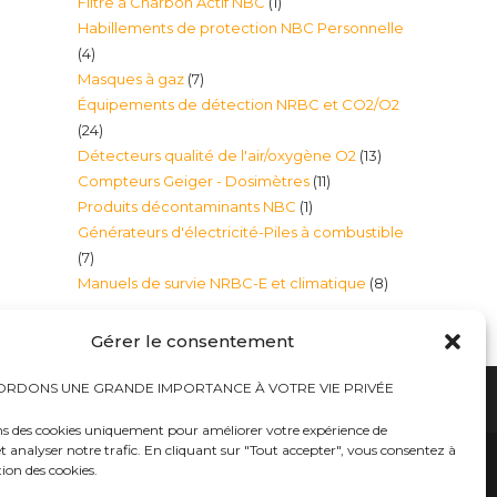
1
Filtre à Charbon Actif NBC
1
produits
Habillements de protection NBC Personnelle
produit
4
4
7
Masques à gaz
7
produits
Équipements de détection NRBC et CO2/O2
produits
24
24
13
Détecteurs qualité de l'air/oxygène O2
13
produits
11
Compteurs Geiger - Dosimètres
11
produits
1
Produits décontaminants NBC
1
produits
Générateurs d'électricité-Piles à combustible
produit
7
7
8
Manuels de survie NRBC-E et climatique
8
produits
produits
Gérer le consentement
RDONS UNE GRANDE IMPORTANCE À VOTRE VIE PRIVÉE
ns des cookies uniquement pour améliorer votre expérience de
t analyser notre trafic. En cliquant sur "Tout accepter", vous consentez à
hauts
Bureaux tables bunkers NRBC-E
trousses médicales
Kits complets catastrophe NRBC
tion des cookies.
rayonnements électromagnétique
lits – Canapés escamotables