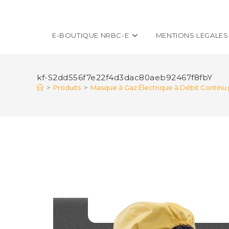
E-BOUTIQUE NRBC-E
MENTIONS LEGALES
kf-S2dd556f7e22f4d3dac80aeb92467f8fbY
>
Produits
>
Masque à Gaz Électrique à Débit Continu p