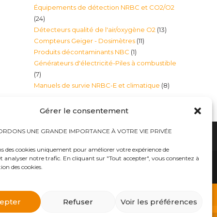
Équipements de détection NRBC et CO2/O2
produits
24
24
13
Détecteurs qualité de l'air/oxygène O2
13
produits
11
Compteurs Geiger - Dosimètres
11
produits
1
Produits décontaminants NBC
1
produits
Générateurs d'électricité-Piles à combustible
produit
7
7
8
Manuels de survie NRBC-E et climatique
8
produits
produits
Gérer le consentement
RDONS UNE GRANDE IMPORTANCE À VOTRE VIE PRIVÉE
ns des cookies uniquement pour améliorer votre expérience de
t analyser notre trafic. En cliquant sur "Tout accepter", vous consentez à
hauts
Bureaux tables bunkers NRBC-E
trousses médicales
Kits complets catastrophe NRBC
tion des cookies.
rayonnements électromagnétique
lits – Canapés escamotables
O2
Éclairage plafonniers bunkers NRBC-E
ique
Masques à gaz
 d’urgence
Équipements accessoires Militaires Police Sécurité
ts complets NRBC (masques à gaz, combinaison et
epter
Refuser
Voir les préférences
billements de protection NBC Personnelle
s et Alpiniste
Traitement d’eau – Purificateurs eau et filtres
atomique, etc..») dans notre E-BOUTIQUE NRBC-E.
as
Générateurs d’électricité-Piles à combustible