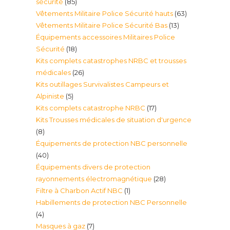
85
sécurité
85
63
Vêtements Militaire Police Sécurité hauts
63
produits
13
Vêtements Militaire Police Sécurité Bas
13
produits
Équipements accessoires Militaires Police
produits
18
Sécurité
18
Kits complets catastrophes NRBC et trousses
produits
26
médicales
26
Kits outillages Survivalistes Campeurs et
produits
5
Alpiniste
5
17
Kits complets catastrophe NRBC
17
produits
Kits Trousses médicales de situation d'urgence
produits
8
8
Équipements de protection NBC personnelle
produits
40
40
Équipements divers de protection
produits
28
rayonnements électromagnétique
28
1
Filtre à Charbon Actif NBC
1
produits
Habillements de protection NBC Personnelle
produit
4
4
7
Masques à gaz
7
produits