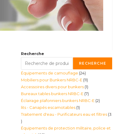
Recherche
RECHERCHE
24
Équipements de camouflage
24
11
Mobiliers pour Bunkers NRBC-E
11
produits
1
Accessoires divers pour bunkers
1
produits
7
Bureaux tables bunkers NRBC-E
7
produit
2
Éclairage plafonniers bunkers NRBC-E
2
produits
1
lits - Canapés escamotables
1
produits
Traitement d'eau - Purificateurs eau et filtres
3
produit
3
Équipements de protection militaire, police et
produits