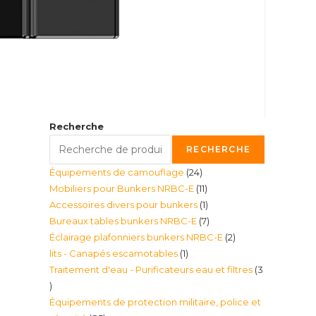
Recherche
RECHERCHE
24
Équipements de camouflage
24
11
Mobiliers pour Bunkers NRBC-E
11
produits
1
Accessoires divers pour bunkers
1
produits
7
Bureaux tables bunkers NRBC-E
7
produit
2
Éclairage plafonniers bunkers NRBC-E
2
produits
1
lits - Canapés escamotables
1
produits
Traitement d'eau - Purificateurs eau et filtres
3
produit
3
Équipements de protection militaire, police et
produits