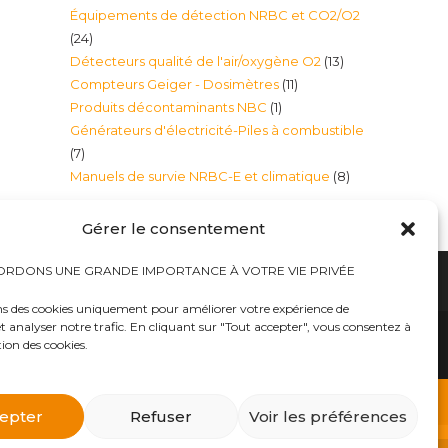
Équipements de détection NRBC et CO2/O2
produits
24
24
13
Détecteurs qualité de l'air/oxygène O2
13
produits
11
Compteurs Geiger - Dosimètres
11
produits
1
Produits décontaminants NBC
1
produits
Générateurs d'électricité-Piles à combustible
produit
7
7
8
Manuels de survie NRBC-E et climatique
8
produits
produits
Gérer le consentement
RDONS UNE GRANDE IMPORTANCE À VOTRE VIE PRIVÉE
ns des cookies uniquement pour améliorer votre expérience de
t analyser notre trafic. En cliquant sur "Tout accepter", vous consentez à
hauts
Bureaux tables bunkers NRBC-E
trousses médicales
Kits complets catastrophe NRBC
tion des cookies.
rayonnements électromagnétique
lits – Canapés escamotables
O2
Éclairage plafonniers bunkers NRBC-E
ique
Masques à gaz
 d’urgence
Équipements accessoires Militaires Police Sécurité
ts complets NRBC (masques à gaz, combinaison et
epter
Refuser
Voir les préférences
billements de protection NBC Personnelle
s et Alpiniste
Traitement d’eau – Purificateurs eau et filtres
atomique, etc..») dans notre E-BOUTIQUE NRBC-E.
as
Générateurs d’électricité-Piles à combustible