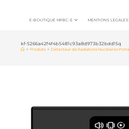
E-BOUTIQUE NRBC-E
MENTIONS LEGALES
kf-S266a42f4f4b5481c93a8d973b32bdd15q
>
Produits
>
Détecteur de Radiations Nucléaires Porta