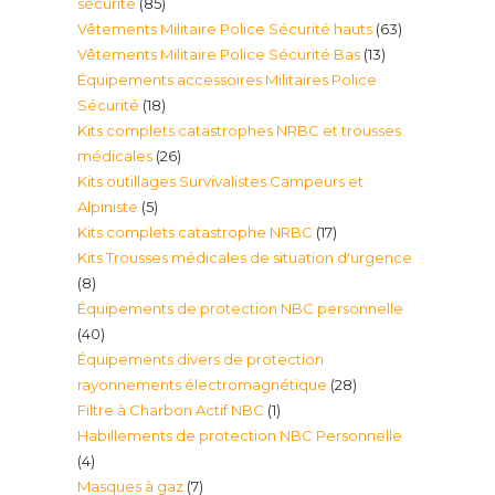
85
sécurité
85
63
Vêtements Militaire Police Sécurité hauts
63
produits
13
Vêtements Militaire Police Sécurité Bas
13
produits
Équipements accessoires Militaires Police
produits
18
Sécurité
18
Kits complets catastrophes NRBC et trousses
produits
26
médicales
26
Kits outillages Survivalistes Campeurs et
produits
5
Alpiniste
5
17
Kits complets catastrophe NRBC
17
produits
Kits Trousses médicales de situation d'urgence
produits
8
8
Équipements de protection NBC personnelle
produits
40
40
Équipements divers de protection
produits
28
rayonnements électromagnétique
28
1
Filtre à Charbon Actif NBC
1
produits
Habillements de protection NBC Personnelle
produit
4
4
7
Masques à gaz
7
produits