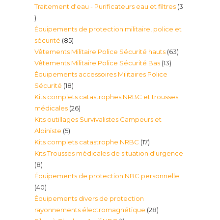
Traitement d'eau - Purificateurs eau et filtres
3
produit
3
Équipements de protection militaire, police et
produits
85
sécurité
85
63
Vêtements Militaire Police Sécurité hauts
63
produits
13
Vêtements Militaire Police Sécurité Bas
13
produits
Équipements accessoires Militaires Police
produits
18
Sécurité
18
Kits complets catastrophes NRBC et trousses
produits
26
médicales
26
Kits outillages Survivalistes Campeurs et
produits
5
Alpiniste
5
17
Kits complets catastrophe NRBC
17
produits
Kits Trousses médicales de situation d'urgence
produits
8
8
Équipements de protection NBC personnelle
produits
40
40
Équipements divers de protection
produits
28
rayonnements électromagnétique
28