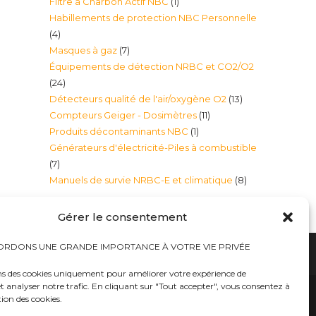
1
Filtre à Charbon Actif NBC
1
produits
Habillements de protection NBC Personnelle
produit
4
4
7
Masques à gaz
7
produits
Équipements de détection NRBC et CO2/O2
produits
24
24
13
Détecteurs qualité de l'air/oxygène O2
13
produits
11
Compteurs Geiger - Dosimètres
11
produits
1
Produits décontaminants NBC
1
produits
Générateurs d'électricité-Piles à combustible
produit
7
7
8
Manuels de survie NRBC-E et climatique
8
produits
produits
Gérer le consentement
RDONS UNE GRANDE IMPORTANCE À VOTRE VIE PRIVÉE
ns des cookies uniquement pour améliorer votre expérience de
t analyser notre trafic. En cliquant sur "Tout accepter", vous consentez à
hauts
Bureaux tables bunkers NRBC-E
trousses médicales
Kits complets catastrophe NRBC
tion des cookies.
rayonnements électromagnétique
lits – Canapés escamotables