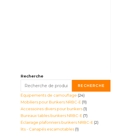
Recherche
RECHERCHE
24
Équipements de camouflage
24
11
Mobiliers pour Bunkers NRBC-E
11
produits
1
Accessoires divers pour bunkers
1
produits
7
Bureaux tables bunkers NRBC-E
7
produit
2
Éclairage plafonniers bunkers NRBC-E
2
produits
1
lits - Canapés escamotables
1
produits