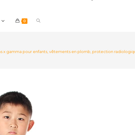
Toggle
0
website
ns x gamma pour enfants, vêtements en plomb, protection radiolog
search