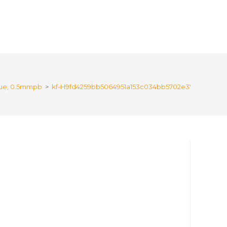
ique, 0.5mmpb
>
kf-H9fd4259bb5064951a153c034bb5702e3V