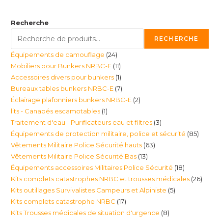
Recherche
RECHERCHE
24
Équipements de camouflage
24
11
Mobiliers pour Bunkers NRBC-E
11
produits
1
Accessoires divers pour bunkers
1
produits
7
Bureaux tables bunkers NRBC-E
7
produit
2
Éclairage plafonniers bunkers NRBC-E
2
produits
1
lits - Canapés escamotables
1
produits
3
Traitement d'eau - Purificateurs eau et filtres
3
produit
85
Équipements de protection militaire, police et sécurité
85
produits
63
Vêtements Militaire Police Sécurité hauts
63
produi
13
Vêtements Militaire Police Sécurité Bas
13
produits
18
Équipements accessoires Militaires Police Sécurité
18
produits
26
Kits complets catastrophes NRBC et trousses médicales
26
produits
5
Kits outillages Survivalistes Campeurs et Alpiniste
5
produ
17
Kits complets catastrophe NRBC
17
produits
8
Kits Trousses médicales de situation d'urgence
8
produits