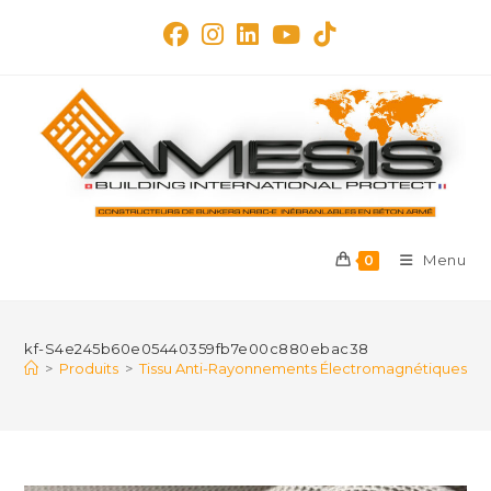
Skip
to
content
Menu
0
kf-S4e245b60e05440359fb7e00c880ebac38
>
Produits
>
Tissu Anti-Rayonnements Électromagnétiques en F