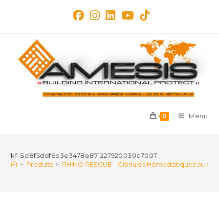
Skip
to
content
Menu
0
kf-Sd8f5ddf6b3e3478e871227520030c700T
>
Produits
>
RHINO RESCUE – Granules Hémostatiques au Chitos