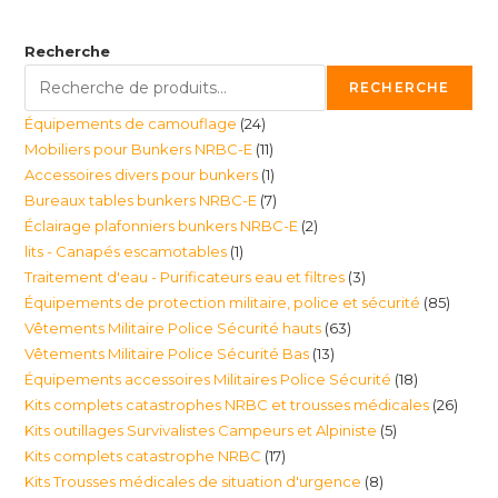
Recherche
RECHERCHE
24
Équipements de camouflage
24
11
Mobiliers pour Bunkers NRBC-E
11
produits
1
Accessoires divers pour bunkers
1
produits
7
Bureaux tables bunkers NRBC-E
7
produit
2
Éclairage plafonniers bunkers NRBC-E
2
produits
1
lits - Canapés escamotables
1
produits
3
Traitement d'eau - Purificateurs eau et filtres
3
produit
85
Équipements de protection militaire, police et sécurité
85
produits
63
Vêtements Militaire Police Sécurité hauts
63
produi
13
Vêtements Militaire Police Sécurité Bas
13
produits
18
Équipements accessoires Militaires Police Sécurité
18
produits
26
Kits complets catastrophes NRBC et trousses médicales
26
produits
5
Kits outillages Survivalistes Campeurs et Alpiniste
5
produ
17
Kits complets catastrophe NRBC
17
produits
8
Kits Trousses médicales de situation d'urgence
8
produits