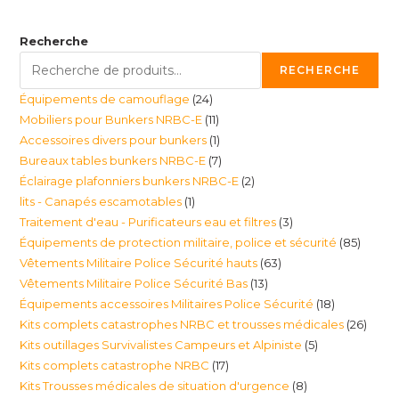
Recherche
RECHERCHE
24
Équipements de camouflage
24
11
Mobiliers pour Bunkers NRBC-E
11
produits
1
Accessoires divers pour bunkers
1
produits
7
Bureaux tables bunkers NRBC-E
7
produit
2
Éclairage plafonniers bunkers NRBC-E
2
produits
1
lits - Canapés escamotables
1
produits
3
Traitement d'eau - Purificateurs eau et filtres
3
produit
85
Équipements de protection militaire, police et sécurité
85
produits
63
Vêtements Militaire Police Sécurité hauts
63
produi
13
Vêtements Militaire Police Sécurité Bas
13
produits
18
Équipements accessoires Militaires Police Sécurité
18
produits
26
Kits complets catastrophes NRBC et trousses médicales
26
produits
5
Kits outillages Survivalistes Campeurs et Alpiniste
5
produ
17
Kits complets catastrophe NRBC
17
produits
8
Kits Trousses médicales de situation d'urgence
8
produits