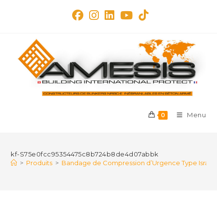
Skip
to
content
Menu
0
kf-S75e0fcc95354475c8b724b8de4d07abbk
>
Produits
>
Bandage de Compression d’Urgence Type Israélien