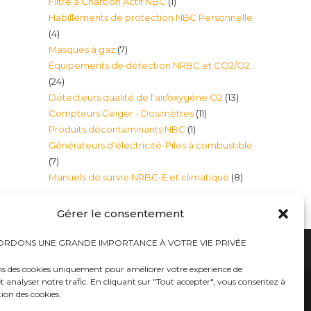
1
Filtre à Charbon Actif NBC
1
produits
Habillements de protection NBC Personnelle
produit
4
4
7
Masques à gaz
7
produits
Équipements de détection NRBC et CO2/O2
produits
24
24
13
Détecteurs qualité de l'air/oxygène O2
13
produits
11
Compteurs Geiger - Dosimètres
11
produits
1
Produits décontaminants NBC
1
produits
Générateurs d'électricité-Piles à combustible
produit
7
7
8
Manuels de survie NRBC-E et climatique
8
produits
produits
Gérer le consentement
RDONS UNE GRANDE IMPORTANCE À VOTRE VIE PRIVÉE
ns des cookies uniquement pour améliorer votre expérience de
t analyser notre trafic. En cliquant sur "Tout accepter", vous consentez à
hauts
Bureaux tables bunkers NRBC-E
trousses médicales
Kits complets catastrophe NRBC
tion des cookies.
rayonnements électromagnétique
lits – Canapés escamotables