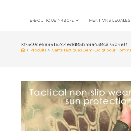
E-BOUTIQUE NRBC-E
MENTIONS LEGALES
kf-Sc0ce5a89162c4edd85b48a438ca75b4eR
>
Produits
>
Gants Tactiques Demi-Doigt pour Hommes, I