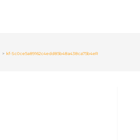
e
>
kf-Sc0ce5a89162c4edd85b48a438ca75b4eR