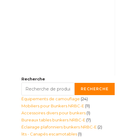
Recherche
RECHERCHE
24
Équipements de camouflage
24
11
Mobiliers pour Bunkers NRBC-E
11
produits
1
Accessoires divers pour bunkers
1
produits
7
Bureaux tables bunkers NRBC-E
7
produit
2
Éclairage plafonniers bunkers NRBC-E
2
produits
1
lits - Canapés escamotables
1
produits