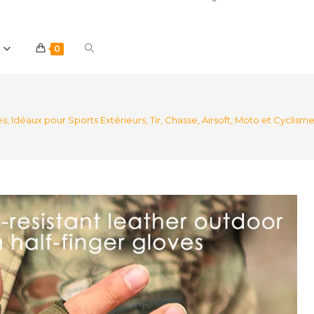
Toggle
0
website
déaux pour Sports Extérieurs, Tir, Chasse, Airsoft, Moto et Cyclism
search