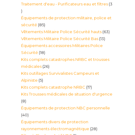
Traitement d'eau - Purificateurs eau et filtres
3
produit
3
Équipements de protection militaire, police et
produits
85
sécurité
85
63
Vêtements Militaire Police Sécurité hauts
63
produits
13
Vêtements Militaire Police Sécurité Bas
13
produits
Équipements accessoires Militaires Police
produits
18
Sécurité
18
Kits complets catastrophes NRBC et trousses
produits
26
médicales
26
Kits outillages Survivalistes Campeurs et
produits
5
Alpiniste
5
17
Kits complets catastrophe NRBC
17
produits
Kits Trousses médicales de situation d'urgence
produits
8
8
Équipements de protection NBC personnelle
produits
40
40
Équipements divers de protection
produits
28
rayonnements électromagnétique
28