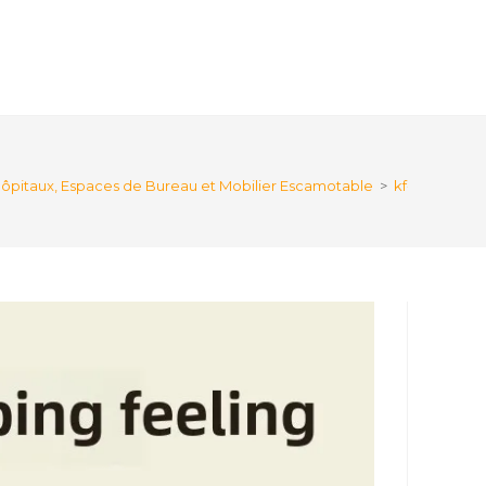
, Hôpitaux, Espaces de Bureau et Mobilier Escamotable
>
kf-S89a29f2