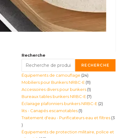
Recherche
RECHERCHE
24
Équipements de camouflage
24
11
Mobiliers pour Bunkers NRBC-E
11
produits
1
Accessoires divers pour bunkers
1
produits
7
Bureaux tables bunkers NRBC-E
7
produit
2
Éclairage plafonniers bunkers NRBC-E
2
produits
1
lits - Canapés escamotables
1
produits
Traitement d'eau - Purificateurs eau et filtres
3
produit
3
Équipements de protection militaire, police et
produits