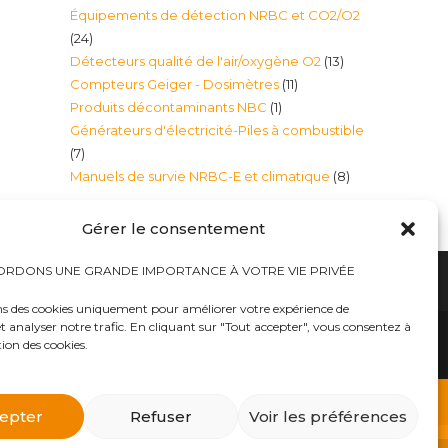
Équipements de détection NRBC et CO2/O2
produits
24
24
13
Détecteurs qualité de l'air/oxygène O2
13
produits
11
Compteurs Geiger - Dosimètres
11
produits
1
Produits décontaminants NBC
1
produits
Générateurs d'électricité-Piles à combustible
produit
7
7
8
Manuels de survie NRBC-E et climatique
8
produits
produits
Gérer le consentement
RDONS UNE GRANDE IMPORTANCE À VOTRE VIE PRIVÉE
ns des cookies uniquement pour améliorer votre expérience de
t analyser notre trafic. En cliquant sur "Tout accepter", vous consentez à
hauts
Bureaux tables bunkers NRBC-E
trousses médicales
Kits complets catastrophe NRBC
tion des cookies.
rayonnements électromagnétique
lits – Canapés escamotables
O2
Éclairage plafonniers bunkers NRBC-E
ique
Masques à gaz
 d’urgence
Équipements accessoires Militaires Police Sécurité
ts complets NRBC (masques à gaz, combinaison et
epter
Refuser
Voir les préférences
billements de protection NBC Personnelle
s et Alpiniste
Traitement d’eau – Purificateurs eau et filtres
atomique, etc..») dans notre E-BOUTIQUE NRBC-E.
as
Générateurs d’électricité-Piles à combustible