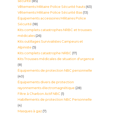
85
sécurité
85
63
Vêtements Militaire Police Sécurité hauts
63
produits
13
Vêtements Militaire Police Sécurité Bas
13
produits
Équipements accessoires Militaires Police
produits
18
Sécurité
18
Kits complets catastrophes NRBC et trousses
produits
26
médicales
26
Kits outillages Survivalistes Campeurs et
produits
5
Alpiniste
5
17
Kits complets catastrophe NRBC
17
produits
Kits Trousses médicales de situation d'urgence
produits
8
8
Équipements de protection NBC personnelle
produits
40
40
Équipements divers de protection
produits
28
rayonnements électromagnétique
28
1
Filtre à Charbon Actif NBC
1
produits
Habillements de protection NBC Personnelle
produit
4
4
7
Masques à gaz
7
produits