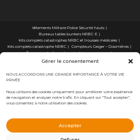
Vêtements Militaire Police Sécurité hauts
Bureaux tables bunkers NRBC-E
Kits complets catastrophes NRBC et trousses médicales
Kits complets catastrophe NRBC
Compteurs Geiger – Dosimètres
Équipements divers de protection rayonnements
électromagnétique
Gérer le consentement
lits – Canapés escamotables
Détecteurs qualité de l’air/oxygène O2
NOUS ACCORDONS UNE GRANDE IMPORTANCE À VOTRE VIE
Éclairage plafonniers bunkers NRBC-E
PRIVÉE
Manuels de survie NRBC-E et climatique
Masques à gaz
Kits Trousses médicales de situation d’urgence
Nous utilisons des cookies uniquement pour améliorer votre expérience
Équipements accessoires Militaires Police Sécurité
de navigation et analyser notre trafic. En cliquant sur "Tout accepter",
Accessoires divers pour bunkers
vous consentez à notre utilisation des cookies.
Habillements de protection NBC Personnelle
Kits outillages Survivalistes Campeurs et Alpiniste
Traitement d’eau – Purificateurs eau et filtres
Accepter
Vêtements Militaire Police Sécurité Bas
Protégez-vous en cas d’attaque ou explosion nucléaire,
Générateurs d’électricité-Piles à combustible
Filtre à Charbon Actif NBC
Produits décontaminants NBC
virus ou produits chimiques avec nos Kits complets NRBC
Refuser