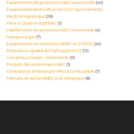
40
Équipements de protection NBC personnelle
40
produits
Équipements divers de protection rayonnements
produits
28
électromagnétique
28
1
Filtre à Charbon Actif NBC
1
produits
4
Habillements de protection NBC Personnelle
4
produit
7
Masques à gaz
7
produits
24
Équipements de détection NRBC et CO2/O2
24
produits
13
Détecteurs qualité de l'air/oxygène O2
13
produits
11
Compteurs Geiger - Dosimètres
11
produits
1
Produits décontaminants NBC
1
produits
7
Générateurs d'électricité-Piles à combustible
7
produit
8
Manuels de survie NRBC-E et climatique
8
produits
produits