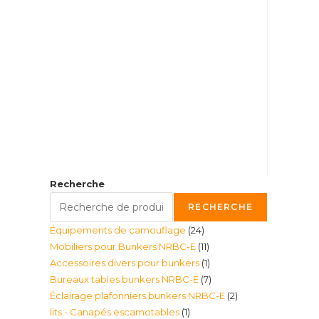
Recherche
RECHERCHE
24
Équipements de camouflage
24
11
Mobiliers pour Bunkers NRBC-E
11
produits
1
Accessoires divers pour bunkers
1
produits
7
Bureaux tables bunkers NRBC-E
7
produit
2
Éclairage plafonniers bunkers NRBC-E
2
produits
1
lits - Canapés escamotables
1
produits