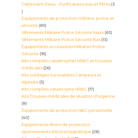
Traitement d'eau - Purificateurs eau et filtres
3
produit
3
Équipements de protection militaire, police et
produits
85
sécurité
85
63
Vêtements Militaire Police Sécurité hauts
63
produits
13
Vêtements Militaire Police Sécurité Bas
13
produits
Équipements accessoires Militaires Police
produits
18
Sécurité
18
Kits complets catastrophes NRBC et trousses
produits
26
médicales
26
Kits outillages Survivalistes Campeurs et
produits
5
Alpiniste
5
17
Kits complets catastrophe NRBC
17
produits
Kits Trousses médicales de situation d'urgence
produits
8
8
Équipements de protection NBC personnelle
produits
40
40
Équipements divers de protection
produits
28
rayonnements électromagnétique
28