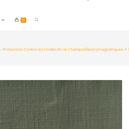
Toggle
0
website
– Protection Contre les Ondes 5G et Champs Électromagnétiques
>
search