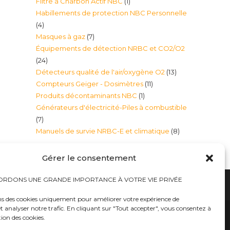
1
Filtre à Charbon Actif NBC
1
produits
Habillements de protection NBC Personnelle
produit
4
4
7
Masques à gaz
7
produits
Équipements de détection NRBC et CO2/O2
produits
24
24
13
Détecteurs qualité de l'air/oxygène O2
13
produits
11
Compteurs Geiger - Dosimètres
11
produits
1
Produits décontaminants NBC
1
produits
Générateurs d'électricité-Piles à combustible
produit
7
7
8
Manuels de survie NRBC-E et climatique
8
produits
produits
Gérer le consentement
RDONS UNE GRANDE IMPORTANCE À VOTRE VIE PRIVÉE
ns des cookies uniquement pour améliorer votre expérience de
t analyser notre trafic. En cliquant sur "Tout accepter", vous consentez à
hauts
Bureaux tables bunkers NRBC-E
trousses médicales
Kits complets catastrophe NRBC
tion des cookies.
rayonnements électromagnétique
lits – Canapés escamotables