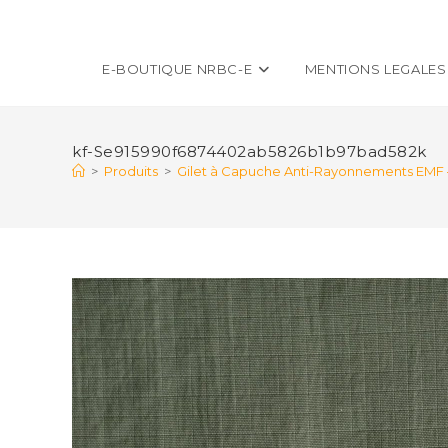
E-BOUTIQUE NRBC-E
MENTIONS LEGALES
kf-Se915990f6874402ab5826b1b97bad582k
>
Produits
>
Gilet à Capuche Anti-Rayonnements EMF 