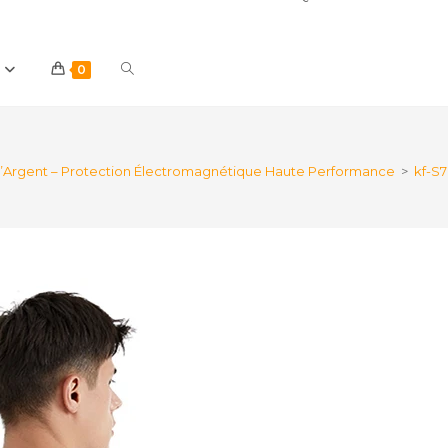
Toggle
0
website
d’Argent – Protection Électromagnétique Haute Performance
>
kf-S
search