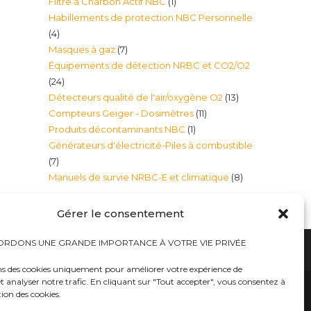
1
Filtre à Charbon Actif NBC
1
produits
Habillements de protection NBC Personnelle
produit
4
4
7
Masques à gaz
7
produits
Équipements de détection NRBC et CO2/O2
produits
24
24
13
Détecteurs qualité de l'air/oxygène O2
13
produits
11
Compteurs Geiger - Dosimètres
11
produits
1
Produits décontaminants NBC
1
produits
Générateurs d'électricité-Piles à combustible
produit
7
7
8
Manuels de survie NRBC-E et climatique
8
produits
produits
Gérer le consentement
RDONS UNE GRANDE IMPORTANCE À VOTRE VIE PRIVÉE
ns des cookies uniquement pour améliorer votre expérience de
t analyser notre trafic. En cliquant sur "Tout accepter", vous consentez à
hauts
Bureaux tables bunkers NRBC-E
trousses médicales
Kits complets catastrophe NRBC
tion des cookies.
rayonnements électromagnétique
lits – Canapés escamotables