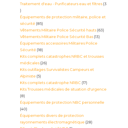
Traitement d'eau - Purificateurs eau et filtres
3
produit
3
Équipements de protection militaire, police et
produits
85
sécurité
85
63
Vêtements Militaire Police Sécurité hauts
63
produits
13
Vêtements Militaire Police Sécurité Bas
13
produits
Équipements accessoires Militaires Police
produits
18
Sécurité
18
Kits complets catastrophes NRBC et trousses
produits
26
médicales
26
Kits outillages Survivalistes Campeurs et
produits
5
Alpiniste
5
17
Kits complets catastrophe NRBC
17
produits
Kits Trousses médicales de situation d'urgence
produits
8
8
Équipements de protection NBC personnelle
produits
40
40
Équipements divers de protection
produits
28
rayonnements électromagnétique
28