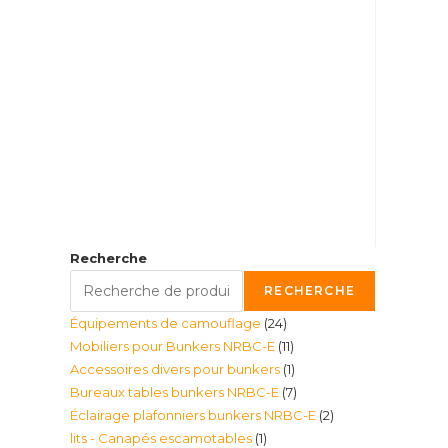
Recherche
RECHERCHE
24
Équipements de camouflage
24
11
Mobiliers pour Bunkers NRBC-E
11
produits
1
Accessoires divers pour bunkers
1
produits
7
Bureaux tables bunkers NRBC-E
7
produit
2
Éclairage plafonniers bunkers NRBC-E
2
produits
1
lits - Canapés escamotables
1
produits