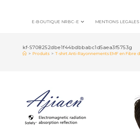
E-BOUTIQUE NRBC-E
MENTIONS LEGALES
kf-S708252dbe1f44bdbbabc1d5aea3f5753g
>
Produits
>
T-shirt Anti-Rayonnements EMF en Fibre 