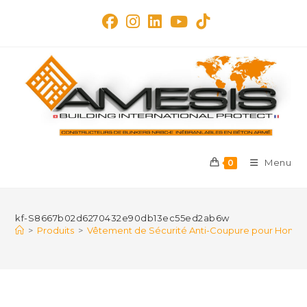
Skip
to
content
Menu
0
kf-S8667b02d6270432e90db13ec55ed2ab6w
>
Produits
>
Vêtement de Sécurité Anti-Coupure pour Homme