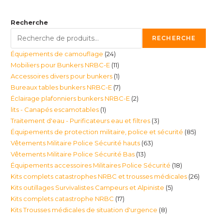
Recherche
RECHERCHE
24
Équipements de camouflage
24
11
Mobiliers pour Bunkers NRBC-E
11
produits
1
Accessoires divers pour bunkers
1
produits
7
Bureaux tables bunkers NRBC-E
7
produit
2
Éclairage plafonniers bunkers NRBC-E
2
produits
1
lits - Canapés escamotables
1
produits
3
Traitement d'eau - Purificateurs eau et filtres
3
produit
85
Équipements de protection militaire, police et sécurité
85
produits
63
Vêtements Militaire Police Sécurité hauts
63
produi
13
Vêtements Militaire Police Sécurité Bas
13
produits
18
Équipements accessoires Militaires Police Sécurité
18
produits
26
Kits complets catastrophes NRBC et trousses médicales
26
produits
5
Kits outillages Survivalistes Campeurs et Alpiniste
5
produ
17
Kits complets catastrophe NRBC
17
produits
8
Kits Trousses médicales de situation d'urgence
8
produits