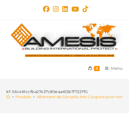
Skip
to
content
Menu
0
kf-S6c461ccfba27437c85eaa612b7f7227fG
>
Produits
>
Vêtement de Sécurité Anti-Coupure pour Homme