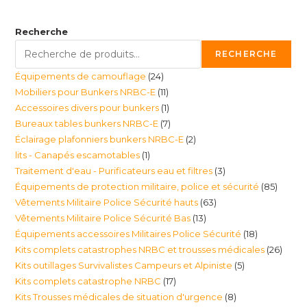
Recherche
RECHERCHE
24
Équipements de camouflage
24
11
Mobiliers pour Bunkers NRBC-E
11
produits
1
Accessoires divers pour bunkers
1
produits
7
Bureaux tables bunkers NRBC-E
7
produit
2
Éclairage plafonniers bunkers NRBC-E
2
produits
1
lits - Canapés escamotables
1
produits
3
Traitement d'eau - Purificateurs eau et filtres
3
produit
85
Équipements de protection militaire, police et sécurité
85
produits
63
Vêtements Militaire Police Sécurité hauts
63
produi
13
Vêtements Militaire Police Sécurité Bas
13
produits
18
Équipements accessoires Militaires Police Sécurité
18
produits
26
Kits complets catastrophes NRBC et trousses médicales
26
produits
5
Kits outillages Survivalistes Campeurs et Alpiniste
5
produ
17
Kits complets catastrophe NRBC
17
produits
8
Kits Trousses médicales de situation d'urgence
8
produits