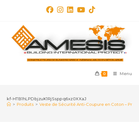
Skip
to
content
Menu
0
kf-HTB1hLPDbjzuK1RjSsppq6xz0XXaJ
>
Produits
>
Veste de Sécurité Anti-Coupure en Coton – Prote