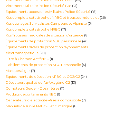
produi
13
Vêtements Militaire Police Sécurité Bas
13
produits
18
Équipements accessoires Militaires Police Sécurité
18
produits
26
Kits complets catastrophes NRBC et trousses médicales
26
produits
5
Kits outillages Survivalistes Campeurs et Alpiniste
5
produ
17
Kits complets catastrophe NRBC
17
produits
8
Kits Trousses médicales de situation d'urgence
8
produits
40
Équipements de protection NBC personnelle
40
produits
Équipements divers de protection rayonnements
produits
28
électromagnétique
28
1
Filtre à Charbon Actif NBC
1
produits
4
Habillements de protection NBC Personnelle
4
produit
7
Masques à gaz
7
produits
24
Équipements de détection NRBC et CO2/O2
24
produits
13
Détecteurs qualité de l'air/oxygène O2
13
produits
11
Compteurs Geiger - Dosimètres
11
produits
1
Produits décontaminants NBC
1
produits
7
Générateurs d'électricité-Piles à combustible
7
produit
8
Manuels de survie NRBC-E et climatique
8
produits
produits