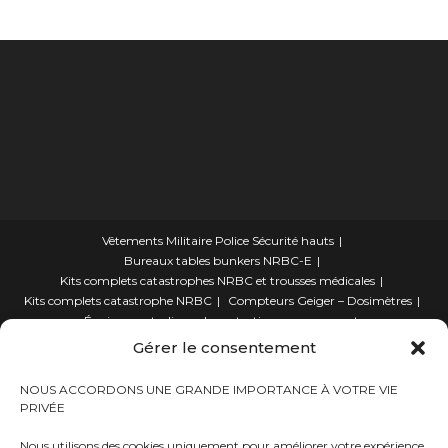
Vêtements Militaire Police Sécurité hauts
Bureaux tables bunkers NRBC-E
Kits complets catastrophes NRBC et trousses médicales
Kits complets catastrophe NRBC
Compteurs Geiger – Dosimètres
Équipements divers de protection rayonnements
électromagnétique
Gérer le consentement
lits – Canapés escamotables
Détecteurs qualité de l’air/oxygène O2
NOUS ACCORDONS UNE GRANDE IMPORTANCE À VOTRE VIE
Éclairage plafonniers bunkers NRBC-E
PRIVÉE
Manuels de survie NRBC-E et climatique
Masques à gaz
Kits Trousses médicales de situation d’urgence
Nous utilisons des cookies uniquement pour améliorer votre expérience