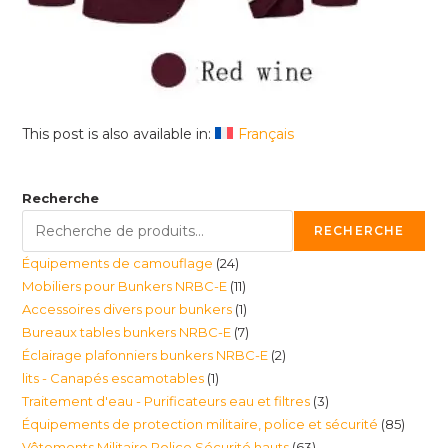
This post is also available in:
Français
Recherche
RECHERCHE
24
Équipements de camouflage
24
11
Mobiliers pour Bunkers NRBC-E
11
produits
1
Accessoires divers pour bunkers
1
produits
7
Bureaux tables bunkers NRBC-E
7
produit
2
Éclairage plafonniers bunkers NRBC-E
2
produits
1
lits - Canapés escamotables
1
produits
3
Traitement d'eau - Purificateurs eau et filtres
3
produit
85
Équipements de protection militaire, police et sécurité
85
produits
63
Vêtements Militaire Police Sécurité hauts
63