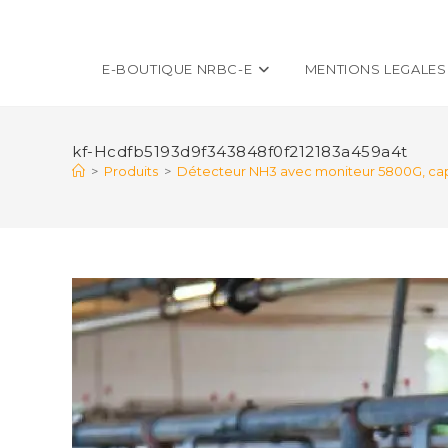
E-BOUTIQUE NRBC-E
MENTIONS LEGALES
kf-Hcdfb5193d9f343848f0f212183a459a4t
>
Produits
>
Détecteur NH3 avec moniteur 5800G, capte