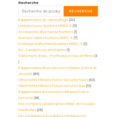
Recherche
RECHERCHE
24
Équipements de camouflage
24
11
Mobiliers pour Bunkers NRBC-E
11
produits
1
Accessoires divers pour bunkers
1
produits
7
Bureaux tables bunkers NRBC-E
7
produit
2
Éclairage plafonniers bunkers NRBC-E
2
produits
1
lits - Canapés escamotables
1
produits
Traitement d'eau - Purificateurs eau et filtres
3
produit
3
Équipements de protection militaire, police et
produits
85
sécurité
85
63
Vêtements Militaire Police Sécurité hauts
63
produits
13
Vêtements Militaire Police Sécurité Bas
13
produits
Équipements accessoires Militaires Police
produits
18
Sécurité
18
Kits complets catastrophes NRBC et trousses
produits
26
médicales
26
Kits outillages Survivalistes Campeurs et
produits