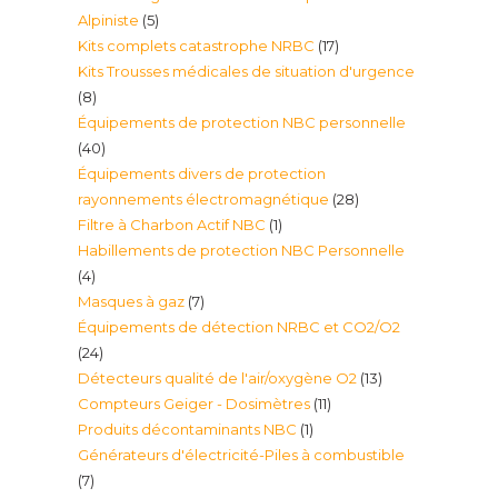
5
Alpiniste
5
17
Kits complets catastrophe NRBC
17
produits
Kits Trousses médicales de situation d'urgence
produits
8
8
Équipements de protection NBC personnelle
produits
40
40
Équipements divers de protection
produits
28
rayonnements électromagnétique
28
1
Filtre à Charbon Actif NBC
1
produits
Habillements de protection NBC Personnelle
produit
4
4
7
Masques à gaz
7
produits
Équipements de détection NRBC et CO2/O2
produits
24
24
13
Détecteurs qualité de l'air/oxygène O2
13
produits
11
Compteurs Geiger - Dosimètres
11
produits
1
Produits décontaminants NBC
1
produits
Générateurs d'électricité-Piles à combustible
produit
7
7