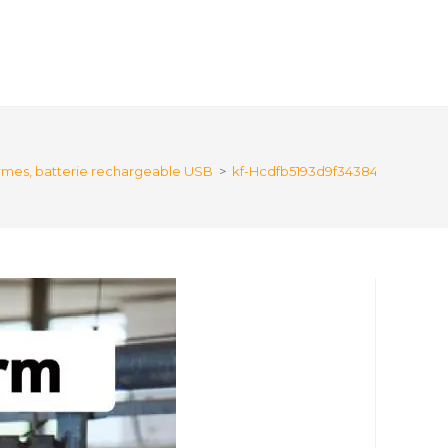
ermes, batterie rechargeable USB
>
kf-Hcdfb5193d9f343848f0f212183