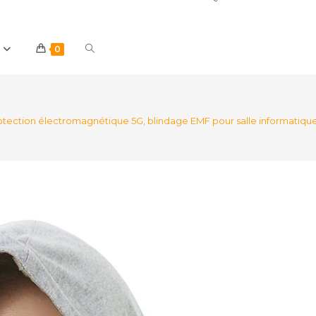
Toggle
0
website
rotection électromagnétique 5G, blindage EMF pour salle informatiq
search