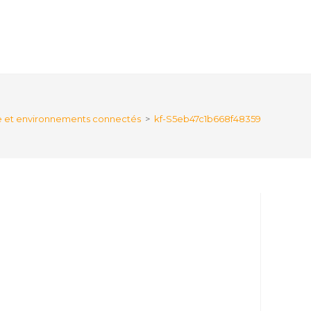
ue et environnements connectés
>
kf-S5eb47c1b668f4835944b61f630