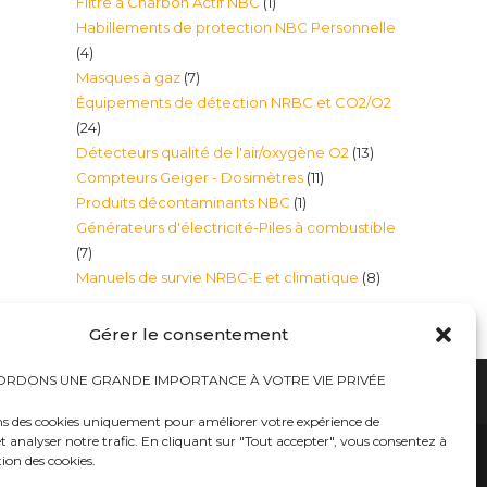
1
Filtre à Charbon Actif NBC
1
produits
Habillements de protection NBC Personnelle
produit
4
4
7
Masques à gaz
7
produits
Équipements de détection NRBC et CO2/O2
produits
24
24
13
Détecteurs qualité de l'air/oxygène O2
13
produits
11
Compteurs Geiger - Dosimètres
11
produits
1
Produits décontaminants NBC
1
produits
Générateurs d'électricité-Piles à combustible
produit
7
7
8
Manuels de survie NRBC-E et climatique
8
produits
produits
Gérer le consentement
RDONS UNE GRANDE IMPORTANCE À VOTRE VIE PRIVÉE
ns des cookies uniquement pour améliorer votre expérience de
t analyser notre trafic. En cliquant sur "Tout accepter", vous consentez à
hauts
Bureaux tables bunkers NRBC-E
trousses médicales
Kits complets catastrophe NRBC
tion des cookies.
rayonnements électromagnétique
lits – Canapés escamotables