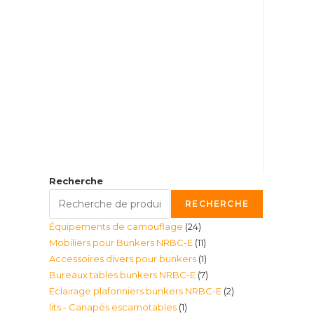
Recherche
RECHERCHE
24
Équipements de camouflage
24
11
Mobiliers pour Bunkers NRBC-E
11
produits
1
Accessoires divers pour bunkers
1
produits
7
Bureaux tables bunkers NRBC-E
7
produit
2
Éclairage plafonniers bunkers NRBC-E
2
produits
1
lits - Canapés escamotables
1
produits