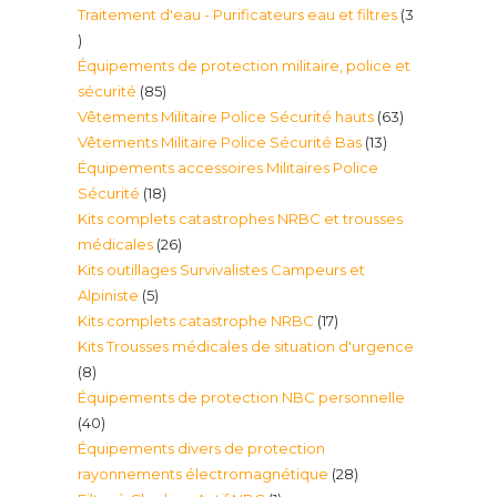
Traitement d'eau - Purificateurs eau et filtres
3
produit
3
Équipements de protection militaire, police et
produits
85
sécurité
85
63
Vêtements Militaire Police Sécurité hauts
63
produits
13
Vêtements Militaire Police Sécurité Bas
13
produits
Équipements accessoires Militaires Police
produits
18
Sécurité
18
Kits complets catastrophes NRBC et trousses
produits
26
médicales
26
Kits outillages Survivalistes Campeurs et
produits
5
Alpiniste
5
17
Kits complets catastrophe NRBC
17
produits
Kits Trousses médicales de situation d'urgence
produits
8
8
Équipements de protection NBC personnelle
produits
40
40
Équipements divers de protection
produits
28
rayonnements électromagnétique
28