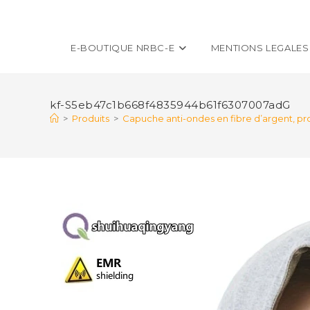
E-BOUTIQUE NRBC-E
MENTIONS LEGALES
kf-S5eb47c1b668f4835944b61f6307007adG
>
Produits
>
Capuche anti-ondes en fibre d’argent, p