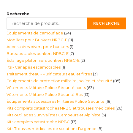
Recherche
RECHERCHE
24
Équipements de camouflage
24
11
Mobiliers pour Bunkers NRBC-E
11
produits
1
Accessoires divers pour bunkers
1
produits
7
Bureaux tables bunkers NRBC-E
7
produit
2
Éclairage plafonniers bunkers NRBC-E
2
produits
1
lits - Canapés escamotables
1
produits
3
Traitement d'eau - Purificateurs eau et filtres
3
produit
85
Équipements de protection militaire, police et sécurité
85
produits
63
Vêtements Militaire Police Sécurité hauts
63
produi
13
Vêtements Militaire Police Sécurité Bas
13
produits
18
Équipements accessoires Militaires Police Sécurité
18
produits
26
Kits complets catastrophes NRBC et trousses médicales
26
produits
5
Kits outillages Survivalistes Campeurs et Alpiniste
5
produ
17
Kits complets catastrophe NRBC
17
produits
8
Kits Trousses médicales de situation d'urgence
8
produits