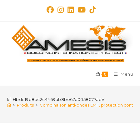
Skip
to
content
Menu
0
kf-Hbdc19b8ac2c4469ab8be67c0058077adV
>
Produits
>
Combinaison anti-ondes EMF, protection contre 