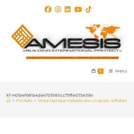
Skip
to
content
Menu
0
kf-H0fa4f681a4de4701983cc79ffe075e38v
>
Produits
>
Veste tactique militaire anti-coupure, softshell res