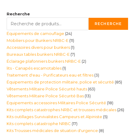
Recherche
RECHERCHE
24
Équipements de camouflage
24
11
Mobiliers pour Bunkers NRBC-E
11
produits
1
Accessoires divers pour bunkers
1
produits
7
Bureaux tables bunkers NRBC-E
7
produit
2
Éclairage plafonniers bunkers NRBC-E
2
produits
1
lits - Canapés escamotables
1
produits
3
Traitement d'eau - Purificateurs eau et filtres
3
produit
85
Équipements de protection militaire, police et sécurité
85
produits
63
Vêtements Militaire Police Sécurité hauts
63
produi
13
Vêtements Militaire Police Sécurité Bas
13
produits
18
Équipements accessoires Militaires Police Sécurité
18
produits
26
Kits complets catastrophes NRBC et trousses médicales
26
produits
5
Kits outillages Survivalistes Campeurs et Alpiniste
5
produ
17
Kits complets catastrophe NRBC
17
produits
8
Kits Trousses médicales de situation d'urgence
8
produits