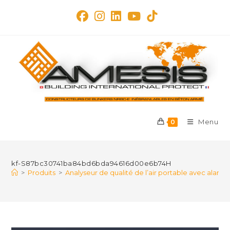
Skip
to
content
Menu
0
kf-S87bc30741ba84bd6bda94616d00e6b74H
>
Produits
>
Analyseur de qualité de l’air portable avec alar