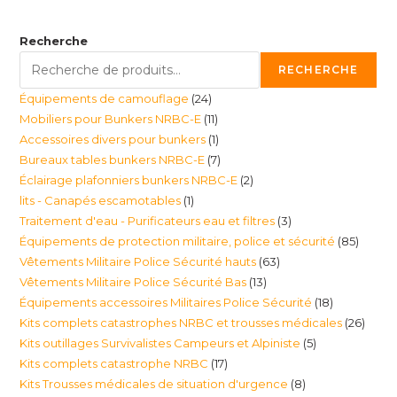
Recherche
RECHERCHE
24
Équipements de camouflage
24
11
Mobiliers pour Bunkers NRBC-E
11
produits
1
Accessoires divers pour bunkers
1
produits
7
Bureaux tables bunkers NRBC-E
7
produit
2
Éclairage plafonniers bunkers NRBC-E
2
produits
1
lits - Canapés escamotables
1
produits
3
Traitement d'eau - Purificateurs eau et filtres
3
produit
85
Équipements de protection militaire, police et sécurité
85
produits
63
Vêtements Militaire Police Sécurité hauts
63
produi
13
Vêtements Militaire Police Sécurité Bas
13
produits
18
Équipements accessoires Militaires Police Sécurité
18
produits
26
Kits complets catastrophes NRBC et trousses médicales
26
produits
5
Kits outillages Survivalistes Campeurs et Alpiniste
5
produ
17
Kits complets catastrophe NRBC
17
produits
8
Kits Trousses médicales de situation d'urgence
8
produits