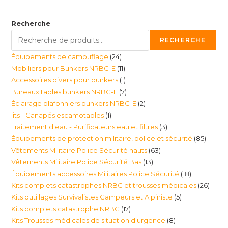
Recherche
RECHERCHE
24
Équipements de camouflage
24
11
Mobiliers pour Bunkers NRBC-E
11
produits
1
Accessoires divers pour bunkers
1
produits
7
Bureaux tables bunkers NRBC-E
7
produit
2
Éclairage plafonniers bunkers NRBC-E
2
produits
1
lits - Canapés escamotables
1
produits
3
Traitement d'eau - Purificateurs eau et filtres
3
produit
85
Équipements de protection militaire, police et sécurité
85
produits
63
Vêtements Militaire Police Sécurité hauts
63
produi
13
Vêtements Militaire Police Sécurité Bas
13
produits
18
Équipements accessoires Militaires Police Sécurité
18
produits
26
Kits complets catastrophes NRBC et trousses médicales
26
produits
5
Kits outillages Survivalistes Campeurs et Alpiniste
5
produ
17
Kits complets catastrophe NRBC
17
produits
8
Kits Trousses médicales de situation d'urgence
8
produits