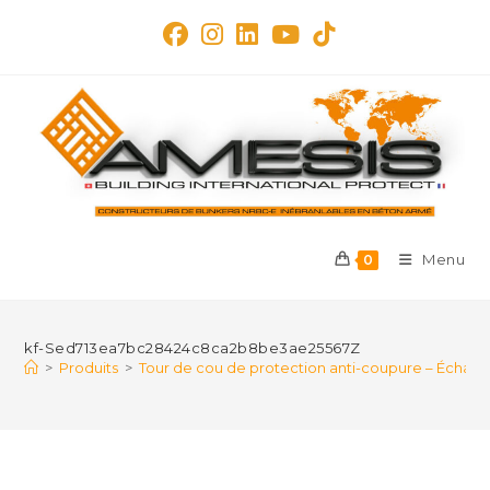
Skip
to
content
Menu
0
kf-Sed713ea7bc28424c8ca2b8be3ae25567Z
>
Produits
>
Tour de cou de protection anti-coupure – Écharpe 