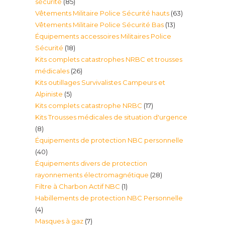
85
sécurité
85
63
Vêtements Militaire Police Sécurité hauts
63
produits
13
Vêtements Militaire Police Sécurité Bas
13
produits
Équipements accessoires Militaires Police
produits
18
Sécurité
18
Kits complets catastrophes NRBC et trousses
produits
26
médicales
26
Kits outillages Survivalistes Campeurs et
produits
5
Alpiniste
5
17
Kits complets catastrophe NRBC
17
produits
Kits Trousses médicales de situation d'urgence
produits
8
8
Équipements de protection NBC personnelle
produits
40
40
Équipements divers de protection
produits
28
rayonnements électromagnétique
28
1
Filtre à Charbon Actif NBC
1
produits
Habillements de protection NBC Personnelle
produit
4
4
7
Masques à gaz
7
produits