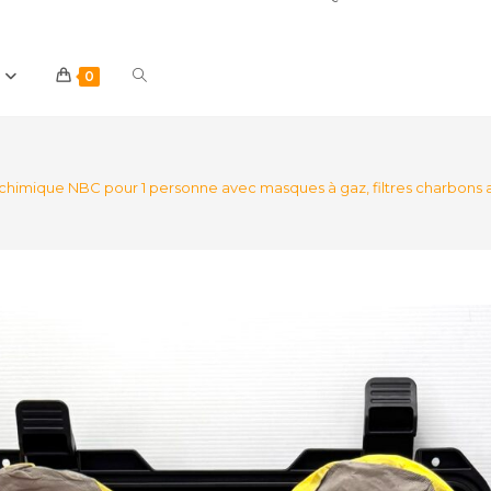
Toggle
0
website
 chimique NBC pour 1 personne avec masques à gaz, filtres charbons a
search