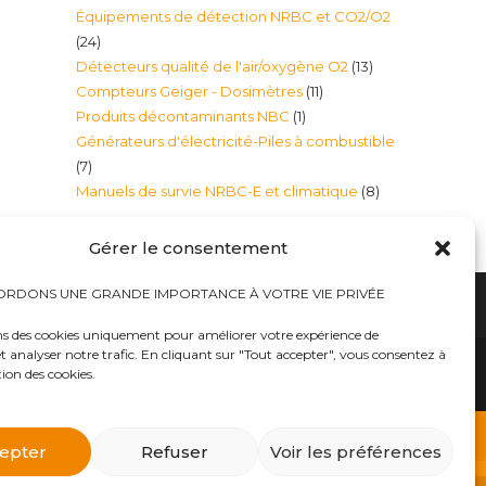
Équipements de détection NRBC et CO2/O2
produits
24
24
13
Détecteurs qualité de l'air/oxygène O2
13
produits
11
Compteurs Geiger - Dosimètres
11
produits
1
Produits décontaminants NBC
1
produits
Générateurs d'électricité-Piles à combustible
produit
7
7
8
Manuels de survie NRBC-E et climatique
8
produits
produits
Gérer le consentement
RDONS UNE GRANDE IMPORTANCE À VOTRE VIE PRIVÉE
ns des cookies uniquement pour améliorer votre expérience de
t analyser notre trafic. En cliquant sur "Tout accepter", vous consentez à
hauts
Bureaux tables bunkers NRBC-E
trousses médicales
Kits complets catastrophe NRBC
tion des cookies.
rayonnements électromagnétique
lits – Canapés escamotables
O2
Éclairage plafonniers bunkers NRBC-E
ique
Masques à gaz
 d’urgence
Équipements accessoires Militaires Police Sécurité
ts complets NRBC (masques à gaz, combinaison et
epter
Refuser
Voir les préférences
billements de protection NBC Personnelle
s et Alpiniste
Traitement d’eau – Purificateurs eau et filtres
atomique, etc..») dans notre E-BOUTIQUE NRBC-E.
as
Générateurs d’électricité-Piles à combustible