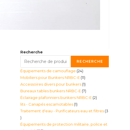
Recherche
RECHERCHE
24
Équipements de camouflage
24
11
Mobiliers pour Bunkers NRBC-E
11
produits
1
Accessoires divers pour bunkers
1
produits
7
Bureaux tables bunkers NRBC-E
7
produit
2
Éclairage plafonniers bunkers NRBC-E
2
produits
1
lits - Canapés escamotables
1
produits
Traitement d'eau - Purificateurs eau et filtres
3
produit
3
Équipements de protection militaire, police et
produits