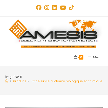
Skip
to
content
Menu
0
img_0648
>
Produits
>
Kit de survie nucléaire biologique et chimique N