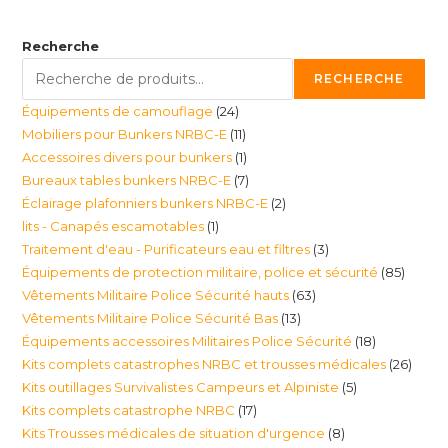
Recherche
RECHERCHE
24
Équipements de camouflage
24
11
Mobiliers pour Bunkers NRBC-E
11
produits
1
Accessoires divers pour bunkers
1
produits
7
Bureaux tables bunkers NRBC-E
7
produit
2
Éclairage plafonniers bunkers NRBC-E
2
produits
1
lits - Canapés escamotables
1
produits
3
Traitement d'eau - Purificateurs eau et filtres
3
produit
85
Équipements de protection militaire, police et sécurité
85
produits
63
Vêtements Militaire Police Sécurité hauts
63
produi
13
Vêtements Militaire Police Sécurité Bas
13
produits
18
Équipements accessoires Militaires Police Sécurité
18
produits
26
Kits complets catastrophes NRBC et trousses médicales
26
produits
5
Kits outillages Survivalistes Campeurs et Alpiniste
5
produ
17
Kits complets catastrophe NRBC
17
produits
8
Kits Trousses médicales de situation d'urgence
8
produits