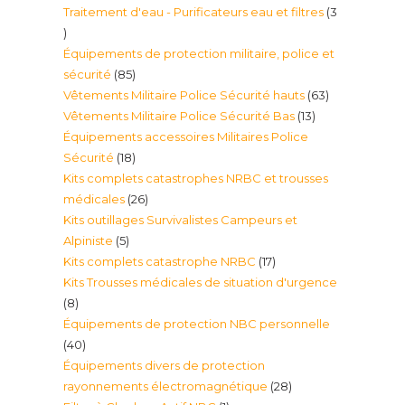
Traitement d'eau - Purificateurs eau et filtres
3
produit
3
Équipements de protection militaire, police et
produits
85
sécurité
85
63
Vêtements Militaire Police Sécurité hauts
63
produits
13
Vêtements Militaire Police Sécurité Bas
13
produits
Équipements accessoires Militaires Police
produits
18
Sécurité
18
Kits complets catastrophes NRBC et trousses
produits
26
médicales
26
Kits outillages Survivalistes Campeurs et
produits
5
Alpiniste
5
17
Kits complets catastrophe NRBC
17
produits
Kits Trousses médicales de situation d'urgence
produits
8
8
Équipements de protection NBC personnelle
produits
40
40
Équipements divers de protection
produits
28
rayonnements électromagnétique
28