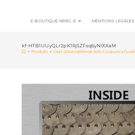
E-BOUTIQUE NRBC-E
MENTIONS LEGALES
kf-HTB1UUyQLr2pK1RjSZFsq6yNlXXaM
>
Produits
>
Gilet d’Autodéfense Anti-Coupure à Écaill