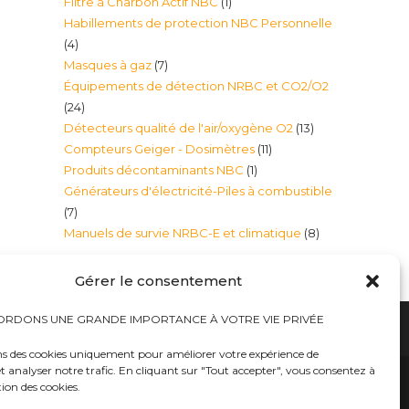
1
Filtre à Charbon Actif NBC
1
produits
Habillements de protection NBC Personnelle
produit
4
4
7
Masques à gaz
7
produits
Équipements de détection NRBC et CO2/O2
produits
24
24
13
Détecteurs qualité de l'air/oxygène O2
13
produits
11
Compteurs Geiger - Dosimètres
11
produits
1
Produits décontaminants NBC
1
produits
Générateurs d'électricité-Piles à combustible
produit
7
7
8
Manuels de survie NRBC-E et climatique
8
produits
produits
Gérer le consentement
RDONS UNE GRANDE IMPORTANCE À VOTRE VIE PRIVÉE
ns des cookies uniquement pour améliorer votre expérience de
t analyser notre trafic. En cliquant sur "Tout accepter", vous consentez à
hauts
Bureaux tables bunkers NRBC-E
trousses médicales
Kits complets catastrophe NRBC
tion des cookies.
rayonnements électromagnétique
lits – Canapés escamotables