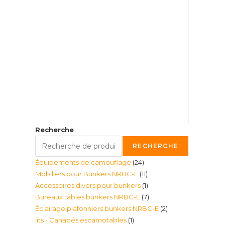
Recherche
RECHERCHE
24
Équipements de camouflage
24
11
Mobiliers pour Bunkers NRBC-E
11
produits
1
Accessoires divers pour bunkers
1
produits
7
Bureaux tables bunkers NRBC-E
7
produit
2
Éclairage plafonniers bunkers NRBC-E
2
produits
1
lits - Canapés escamotables
1
produits