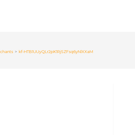
nchants
>
kf-HTB1UUyQLr2pK1RjSZFsq6yNlXXaM