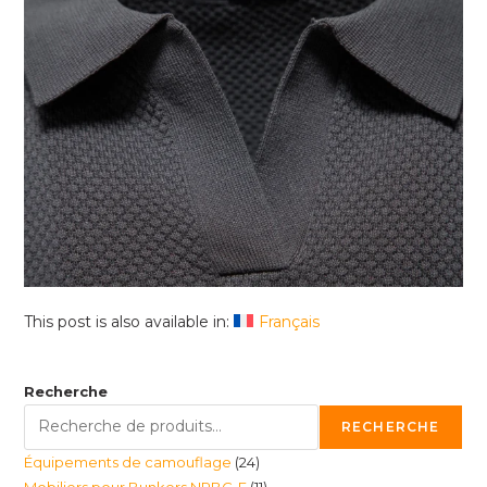
This post is also available in:
Français
Recherche
RECHERCHE
24
Équipements de camouflage
24
11
Mobiliers pour Bunkers NRBC-E
11