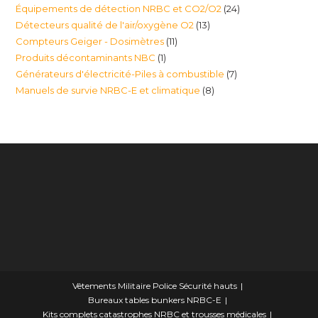
24
Équipements de détection NRBC et CO2/O2
24
produits
13
Détecteurs qualité de l'air/oxygène O2
13
produits
11
Compteurs Geiger - Dosimètres
11
produits
1
Produits décontaminants NBC
1
produits
7
Générateurs d'électricité-Piles à combustible
7
produit
8
Manuels de survie NRBC-E et climatique
8
produits
produits
Vêtements Militaire Police Sécurité hauts
Bureaux tables bunkers NRBC-E
Kits complets catastrophes NRBC et trousses médicales