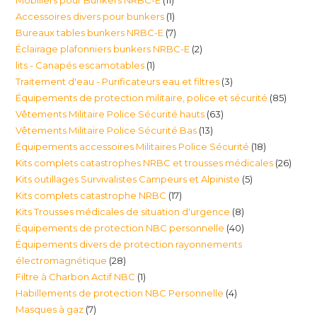
produits
1
Accessoires divers pour bunkers
1
produits
7
Bureaux tables bunkers NRBC-E
7
produit
2
Éclairage plafonniers bunkers NRBC-E
2
produits
1
lits - Canapés escamotables
1
produits
3
Traitement d'eau - Purificateurs eau et filtres
3
produit
85
Équipements de protection militaire, police et sécurité
85
produits
63
Vêtements Militaire Police Sécurité hauts
63
produi
13
Vêtements Militaire Police Sécurité Bas
13
produits
18
Équipements accessoires Militaires Police Sécurité
18
produits
26
Kits complets catastrophes NRBC et trousses médicales
26
produits
5
Kits outillages Survivalistes Campeurs et Alpiniste
5
produ
17
Kits complets catastrophe NRBC
17
produits
8
Kits Trousses médicales de situation d'urgence
8
produits
40
Équipements de protection NBC personnelle
40
produits
Équipements divers de protection rayonnements
produits
28
électromagnétique
28
1
Filtre à Charbon Actif NBC
1
produits
4
Habillements de protection NBC Personnelle
4
produit
7
Masques à gaz
7
produits