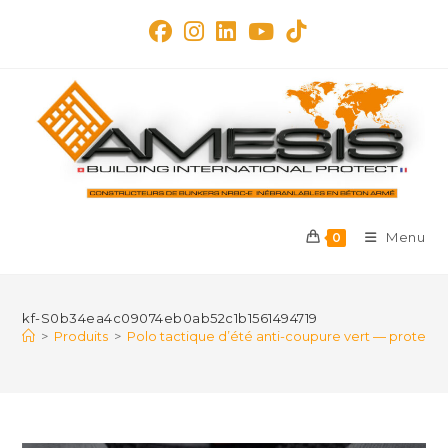
Skip
to
content
Menu
0
kf-S0b34ea4c09074eb0ab52c1b1561494719
>
Produits
>
Polo tactique d’été anti-coupure vert — protection