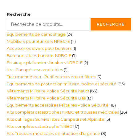
Recherche
RECHERCHE
24
Équipements de camouflage
24
11
Mobiliers pour Bunkers NRBC-E
11
produits
1
Accessoires divers pour bunkers
1
produits
7
Bureaux tables bunkers NRBC-E
7
produit
2
Éclairage plafonniers bunkers NRBC-E
2
produits
1
lits - Canapés escamotables
1
produits
3
Traitement d'eau - Purificateurs eau et filtres
3
produit
85
Équipements de protection militaire, police et sécurité
85
produits
63
Vêtements Militaire Police Sécurité hauts
63
produi
13
Vêtements Militaire Police Sécurité Bas
13
produits
18
Équipements accessoires Militaires Police Sécurité
18
produits
26
Kits complets catastrophes NRBC et trousses médicales
26
produits
5
Kits outillages Survivalistes Campeurs et Alpiniste
5
produ
17
Kits complets catastrophe NRBC
17
produits
8
Kits Trousses médicales de situation d'urgence
8
produits