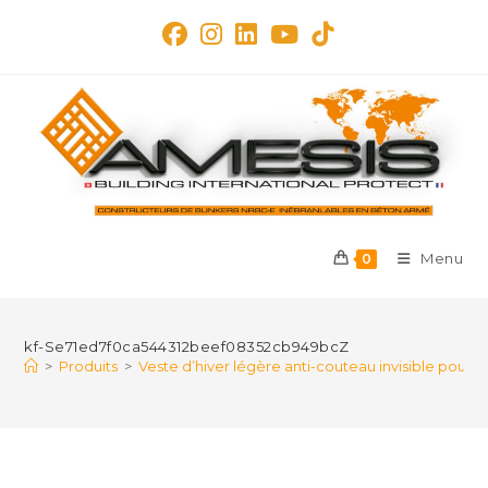
Skip
to
content
Menu
0
kf-Se71ed7f0ca544312beef08352cb949bcZ
>
Produits
>
Veste d’hiver légère anti-couteau invisible pour m