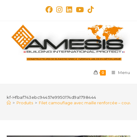
Skip
to
content
Menu
0
kf-Hfbaf743ebc94457e9950174d9a1798444
>
Produits
>
Filet camouflage avec maille renforcée – couvert