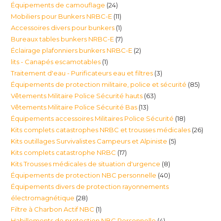
24
Équipements de camouflage
24
11
Mobiliers pour Bunkers NRBC-E
11
produits
1
Accessoires divers pour bunkers
1
produits
7
Bureaux tables bunkers NRBC-E
7
produit
2
Éclairage plafonniers bunkers NRBC-E
2
produits
1
lits - Canapés escamotables
1
produits
3
Traitement d'eau - Purificateurs eau et filtres
3
produit
85
Équipements de protection militaire, police et sécurité
85
produits
63
Vêtements Militaire Police Sécurité hauts
63
produi
13
Vêtements Militaire Police Sécurité Bas
13
produits
18
Équipements accessoires Militaires Police Sécurité
18
produits
26
Kits complets catastrophes NRBC et trousses médicales
26
produits
5
Kits outillages Survivalistes Campeurs et Alpiniste
5
produ
17
Kits complets catastrophe NRBC
17
produits
8
Kits Trousses médicales de situation d'urgence
8
produits
40
Équipements de protection NBC personnelle
40
produits
Équipements divers de protection rayonnements
produits
28
électromagnétique
28
1
Filtre à Charbon Actif NBC
1
produits
4
Habillements de protection NBC Personnelle
4