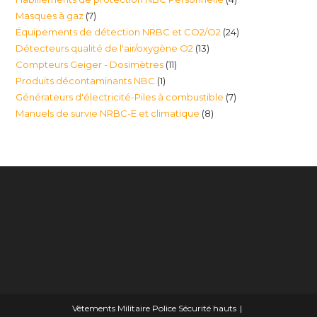
produit
7
Masques à gaz
7
produits
24
Équipements de détection NRBC et CO2/O2
24
produits
13
Détecteurs qualité de l'air/oxygène O2
13
produits
11
Compteurs Geiger - Dosimètres
11
produits
1
Produits décontaminants NBC
1
produits
7
Générateurs d'électricité-Piles à combustible
7
produit
8
Manuels de survie NRBC-E et climatique
8
produits
produits
Vêtements Militaire Police Sécurité hauts