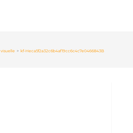
visuelle
>
kf-Heca5f2a32c6b4af19cc6c4c7e0466843B