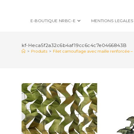
E-BOUTIQUE NRBC-E
MENTIONS LEGALES
kf-Heca5f2a32c6b4af19cc6c4c7e0466843B
>
Produits
>
Filet camouflage avec maille renforcée –