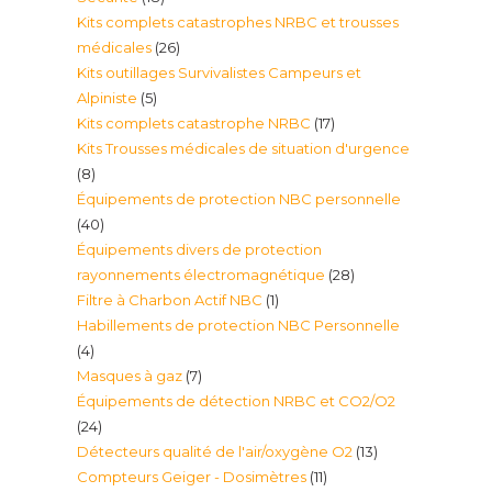
Kits complets catastrophes NRBC et trousses
produits
26
médicales
26
Kits outillages Survivalistes Campeurs et
produits
5
Alpiniste
5
17
Kits complets catastrophe NRBC
17
produits
Kits Trousses médicales de situation d'urgence
produits
8
8
Équipements de protection NBC personnelle
produits
40
40
Équipements divers de protection
produits
28
rayonnements électromagnétique
28
1
Filtre à Charbon Actif NBC
1
produits
Habillements de protection NBC Personnelle
produit
4
4
7
Masques à gaz
7
produits
Équipements de détection NRBC et CO2/O2
produits
24
24
13
Détecteurs qualité de l'air/oxygène O2
13
produits
11
Compteurs Geiger - Dosimètres
11
produits