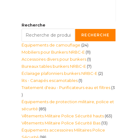
Recherche
RECHERCHE
24
Équipements de camouflage
24
11
Mobiliers pour Bunkers NRBC-E
11
produits
1
Accessoires divers pour bunkers
1
produits
7
Bureaux tables bunkers NRBC-E
7
produit
2
Éclairage plafonniers bunkers NRBC-E
2
produits
1
lits - Canapés escamotables
1
produits
Traitement d'eau - Purificateurs eau et filtres
3
produit
3
Équipements de protection militaire, police et
produits
85
sécurité
85
63
Vêtements Militaire Police Sécurité hauts
63
produits
13
Vêtements Militaire Police Sécurité Bas
13
produits
Équipements accessoires Militaires Police
produits
18
Sécurité
18