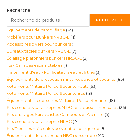
Recherche
RECHERCHE
24
Équipements de camouflage
24
11
Mobiliers pour Bunkers NRBC-E
11
produits
1
Accessoires divers pour bunkers
1
produits
7
Bureaux tables bunkers NRBC-E
7
produit
2
Éclairage plafonniers bunkers NRBC-E
2
produits
1
lits - Canapés escamotables
1
produits
3
Traitement d'eau - Purificateurs eau et filtres
3
produit
85
Équipements de protection militaire, police et sécurité
85
produits
63
Vêtements Militaire Police Sécurité hauts
63
produi
13
Vêtements Militaire Police Sécurité Bas
13
produits
18
Équipements accessoires Militaires Police Sécurité
18
produits
26
Kits complets catastrophes NRBC et trousses médicales
26
produits
5
Kits outillages Survivalistes Campeurs et Alpiniste
5
produ
17
Kits complets catastrophe NRBC
17
produits
8
Kits Trousses médicales de situation d'urgence
8
produits
40
Équipements de protection NBC personnelle
40
produits