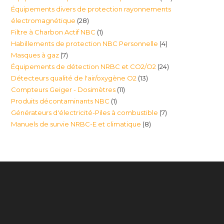
Équipements divers de protection rayonnements
produits
28
électromagnétique
28
1
Filtre à Charbon Actif NBC
1
produits
4
Habillements de protection NBC Personnelle
4
produit
7
Masques à gaz
7
produits
24
Équipements de détection NRBC et CO2/O2
24
produits
13
Détecteurs qualité de l'air/oxygène O2
13
produits
11
Compteurs Geiger - Dosimètres
11
produits
1
Produits décontaminants NBC
1
produits
7
Générateurs d'électricité-Piles à combustible
7
produit
8
Manuels de survie NRBC-E et climatique
8
produits
produits