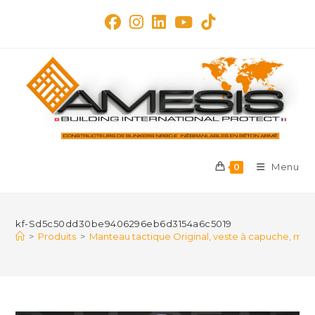
Skip
to
content
Menu
0
kf-Sd5c50dd30be9406296eb6d3154a6c5019
>
Produits
>
Manteau tactique Original, veste à capuche, man