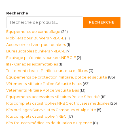
Recherche
RECHERCHE
24
Équipements de camouflage
24
11
Mobiliers pour Bunkers NRBC-E
11
produits
1
Accessoires divers pour bunkers
1
produits
7
Bureaux tables bunkers NRBC-E
7
produit
2
Éclairage plafonniers bunkers NRBC-E
2
produits
1
lits - Canapés escamotables
1
produits
3
Traitement d'eau - Purificateurs eau et filtres
3
produit
85
Équipements de protection militaire, police et sécurité
85
produits
63
Vêtements Militaire Police Sécurité hauts
63
produi
13
Vêtements Militaire Police Sécurité Bas
13
produits
18
Équipements accessoires Militaires Police Sécurité
18
produits
26
Kits complets catastrophes NRBC et trousses médicales
26
produits
5
Kits outillages Survivalistes Campeurs et Alpiniste
5
produ
17
Kits complets catastrophe NRBC
17
produits
8
Kits Trousses médicales de situation d'urgence
8
produits