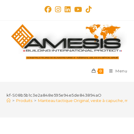
Skip
to
content
Menu
0
kf-S08b5b1c3e2a848e595e94e5de843894aO
>
Produits
>
Manteau tactique Original, veste à capuche, man