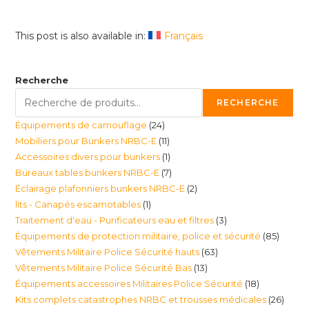
This post is also available in:
Français
Recherche
RECHERCHE
24
Équipements de camouflage
24
11
Mobiliers pour Bunkers NRBC-E
11
produits
1
Accessoires divers pour bunkers
1
produits
7
Bureaux tables bunkers NRBC-E
7
produit
2
Éclairage plafonniers bunkers NRBC-E
2
produits
1
lits - Canapés escamotables
1
produits
3
Traitement d'eau - Purificateurs eau et filtres
3
produit
85
Équipements de protection militaire, police et sécurité
85
produits
63
Vêtements Militaire Police Sécurité hauts
63
produi
13
Vêtements Militaire Police Sécurité Bas
13
produits
18
Équipements accessoires Militaires Police Sécurité
18
produits
26
Kits complets catastrophes NRBC et trousses médicales
26
produits