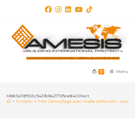
Skip
to
content
Menu
0
H883a7df553c5431b842772fee84001ect
>
Produits
>
Filet camouflage avec maille renforcée – couvert