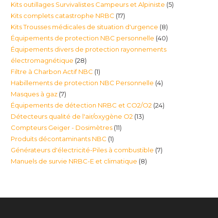
5
Kits outillages Survivalistes Campeurs et Alpiniste
5
produ
17
Kits complets catastrophe NRBC
17
produits
8
Kits Trousses médicales de situation d'urgence
8
produits
40
Équipements de protection NBC personnelle
40
produits
Équipements divers de protection rayonnements
produits
28
électromagnétique
28
1
Filtre à Charbon Actif NBC
1
produits
4
Habillements de protection NBC Personnelle
4
produit
7
Masques à gaz
7
produits
24
Équipements de détection NRBC et CO2/O2
24
produits
13
Détecteurs qualité de l'air/oxygène O2
13
produits
11
Compteurs Geiger - Dosimètres
11
produits
1
Produits décontaminants NBC
1
produits
7
Générateurs d'électricité-Piles à combustible
7
produit
8
Manuels de survie NRBC-E et climatique
8
produits
produits