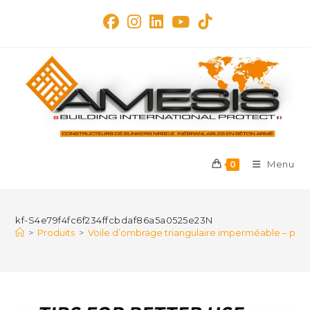
Skip
to
content
Menu
0
kf-S4e79f4fc6f234ffcbdaf86a5a0525e23N
>
Produits
>
Voile d’ombrage triangulaire imperméable – prote