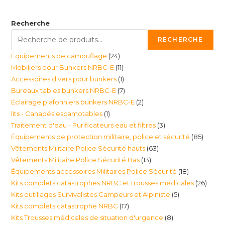
Recherche
RECHERCHE
24
Équipements de camouflage
24
11
Mobiliers pour Bunkers NRBC-E
11
produits
1
Accessoires divers pour bunkers
1
produits
7
Bureaux tables bunkers NRBC-E
7
produit
2
Éclairage plafonniers bunkers NRBC-E
2
produits
1
lits - Canapés escamotables
1
produits
3
Traitement d'eau - Purificateurs eau et filtres
3
produit
85
Équipements de protection militaire, police et sécurité
85
produits
63
Vêtements Militaire Police Sécurité hauts
63
produi
13
Vêtements Militaire Police Sécurité Bas
13
produits
18
Équipements accessoires Militaires Police Sécurité
18
produits
26
Kits complets catastrophes NRBC et trousses médicales
26
produits
5
Kits outillages Survivalistes Campeurs et Alpiniste
5
produ
17
Kits complets catastrophe NRBC
17
produits
8
Kits Trousses médicales de situation d'urgence
8
produits