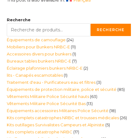
This post is also available in:
Français
Recherche
RECHERCHE
24
Équipements de camouflage
24
11
Mobiliers pour Bunkers NRBC-E
11
produits
1
Accessoires divers pour bunkers
1
produits
7
Bureaux tables bunkers NRBC-E
7
produit
2
Éclairage plafonniers bunkers NRBC-E
2
produits
1
lits - Canapés escamotables
1
produits
3
Traitement d'eau - Purificateurs eau et filtres
3
produit
85
Équipements de protection militaire, police et sécurité
85
produits
63
Vêtements Militaire Police Sécurité hauts
63
produi
13
Vêtements Militaire Police Sécurité Bas
13
produits
18
Équipements accessoires Militaires Police Sécurité
18
produits
26
Kits complets catastrophes NRBC et trousses médicales
26
produits
5
Kits outillages Survivalistes Campeurs et Alpiniste
5
produ
17
Kits complets catastrophe NRBC
17
produits