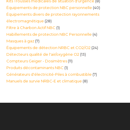
8
Kits Trousses médicales de situation d'urgence
8
produits
40
Équipements de protection NBC personnelle
40
produits
Équipements divers de protection rayonnements
produits
28
électromagnétique
28
1
Filtre à Charbon Actif NBC
1
produits
4
Habillements de protection NBC Personnelle
4
produit
7
Masques à gaz
7
produits
24
Équipements de détection NRBC et CO2/O2
24
produits
13
Détecteurs qualité de l'air/oxygène O2
13
produits
11
Compteurs Geiger - Dosimètres
11
produits
1
Produits décontaminants NBC
1
produits
7
Générateurs d'électricité-Piles à combustible
7
produit
8
Manuels de survie NRBC-E et climatique
8
produits
produits