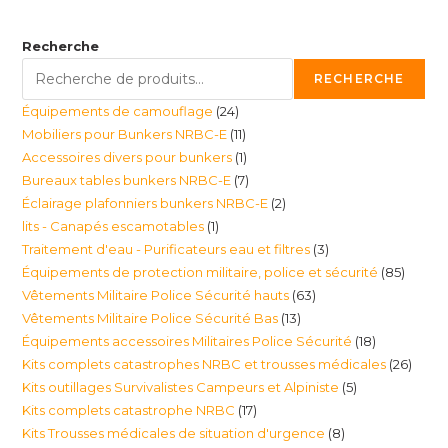
Recherche
RECHERCHE
24
Équipements de camouflage
24
11
Mobiliers pour Bunkers NRBC-E
11
produits
1
Accessoires divers pour bunkers
1
produits
7
Bureaux tables bunkers NRBC-E
7
produit
2
Éclairage plafonniers bunkers NRBC-E
2
produits
1
lits - Canapés escamotables
1
produits
3
Traitement d'eau - Purificateurs eau et filtres
3
produit
85
Équipements de protection militaire, police et sécurité
85
produits
63
Vêtements Militaire Police Sécurité hauts
63
produi
13
Vêtements Militaire Police Sécurité Bas
13
produits
18
Équipements accessoires Militaires Police Sécurité
18
produits
26
Kits complets catastrophes NRBC et trousses médicales
26
produits
5
Kits outillages Survivalistes Campeurs et Alpiniste
5
produ
17
Kits complets catastrophe NRBC
17
produits
8
Kits Trousses médicales de situation d'urgence
8
produits