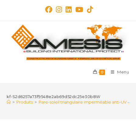
Skip
to
content
Menu
0
kf-S2d6257a73f9548e2ab69d52dc25e30b8W
>
Produits
>
Pare-soleil triangulaire imperméable anti-UV – vo