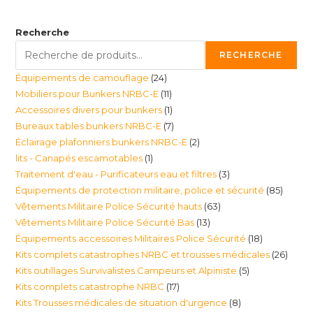
Recherche
RECHERCHE
24
Équipements de camouflage
24
11
Mobiliers pour Bunkers NRBC-E
11
produits
1
Accessoires divers pour bunkers
1
produits
7
Bureaux tables bunkers NRBC-E
7
produit
2
Éclairage plafonniers bunkers NRBC-E
2
produits
1
lits - Canapés escamotables
1
produits
3
Traitement d'eau - Purificateurs eau et filtres
3
produit
85
Équipements de protection militaire, police et sécurité
85
produits
63
Vêtements Militaire Police Sécurité hauts
63
produi
13
Vêtements Militaire Police Sécurité Bas
13
produits
18
Équipements accessoires Militaires Police Sécurité
18
produits
26
Kits complets catastrophes NRBC et trousses médicales
26
produits
5
Kits outillages Survivalistes Campeurs et Alpiniste
5
produ
17
Kits complets catastrophe NRBC
17
produits
8
Kits Trousses médicales de situation d'urgence
8
produits