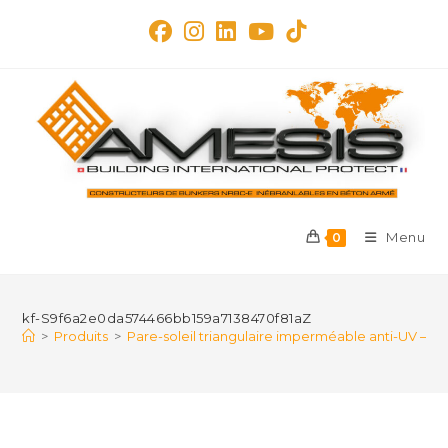
Skip
to
content
Menu
0
kf-S9f6a2e0da574466bb159a7138470f81aZ
>
Produits
>
Pare-soleil triangulaire imperméable anti-UV – vo