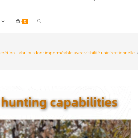
Toggle
0
website
rétion – abri outdoor imperméable avec visibilité unidirectionnelle
search