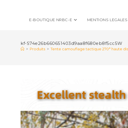
E-BOUTIQUE NRBC-E
MENTIONS LEGALES
kf-S74e26b660651403d9aa8f680eb8f5cc5W
>
Produits
>
Tente camouflage tactique 270° haute disc