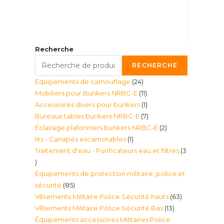
Recherche
RECHERCHE
24
Équipements de camouflage
24
11
Mobiliers pour Bunkers NRBC-E
11
produits
1
Accessoires divers pour bunkers
1
produits
7
Bureaux tables bunkers NRBC-E
7
produit
2
Éclairage plafonniers bunkers NRBC-E
2
produits
1
lits - Canapés escamotables
1
produits
Traitement d'eau - Purificateurs eau et filtres
3
produit
3
Équipements de protection militaire, police et
produits
85
sécurité
85
63
Vêtements Militaire Police Sécurité hauts
63
produits
13
Vêtements Militaire Police Sécurité Bas
13
produits
Équipements accessoires Militaires Police
produits