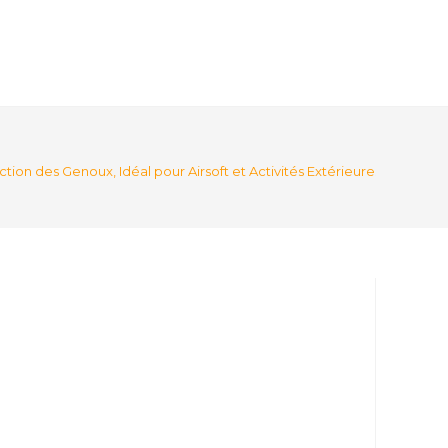
n des Genoux, Idéal pour Airsoft et Activités Extérieures
>
kf-Sdc