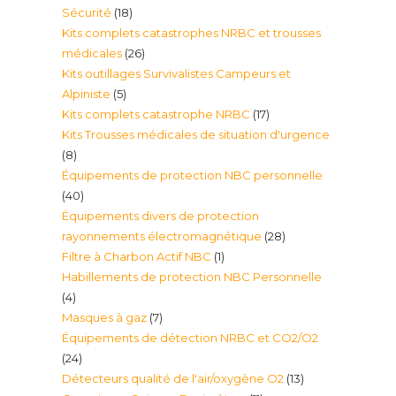
18
Sécurité
18
Kits complets catastrophes NRBC et trousses
produits
26
médicales
26
Kits outillages Survivalistes Campeurs et
produits
5
Alpiniste
5
17
Kits complets catastrophe NRBC
17
produits
Kits Trousses médicales de situation d'urgence
produits
8
8
Équipements de protection NBC personnelle
produits
40
40
Équipements divers de protection
produits
28
rayonnements électromagnétique
28
1
Filtre à Charbon Actif NBC
1
produits
Habillements de protection NBC Personnelle
produit
4
4
7
Masques à gaz
7
produits
Équipements de détection NRBC et CO2/O2
produits
24
24
13
Détecteurs qualité de l'air/oxygène O2
13
produits