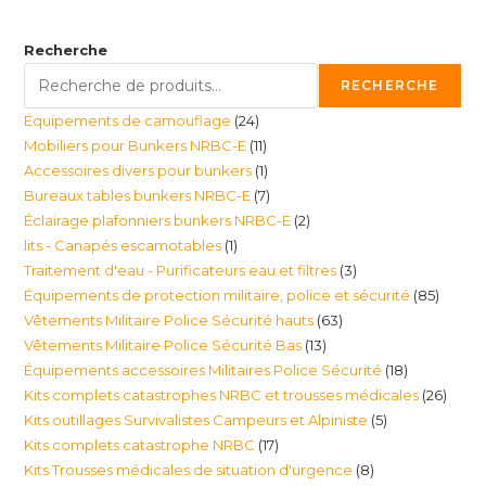
Recherche
RECHERCHE
24
Équipements de camouflage
24
11
Mobiliers pour Bunkers NRBC-E
11
produits
1
Accessoires divers pour bunkers
1
produits
7
Bureaux tables bunkers NRBC-E
7
produit
2
Éclairage plafonniers bunkers NRBC-E
2
produits
1
lits - Canapés escamotables
1
produits
3
Traitement d'eau - Purificateurs eau et filtres
3
produit
85
Équipements de protection militaire, police et sécurité
85
produits
63
Vêtements Militaire Police Sécurité hauts
63
produi
13
Vêtements Militaire Police Sécurité Bas
13
produits
18
Équipements accessoires Militaires Police Sécurité
18
produits
26
Kits complets catastrophes NRBC et trousses médicales
26
produits
5
Kits outillages Survivalistes Campeurs et Alpiniste
5
produ
17
Kits complets catastrophe NRBC
17
produits
8
Kits Trousses médicales de situation d'urgence
8
produits