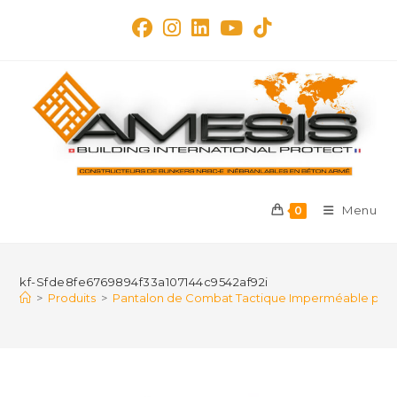
Skip
to
content
Menu
0
kf-Sfde8fe6769894f33a107144c9542af92i
>
Produits
>
Pantalon de Combat Tactique Imperméable pour Ho