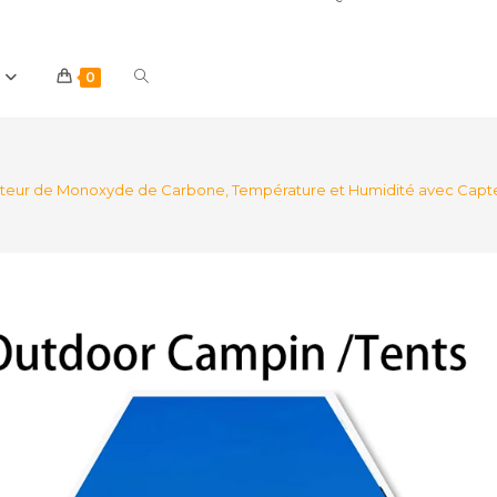
Toggle
0
website
étecteur de Monoxyde de Carbone, Température et Humidité avec Cap
search