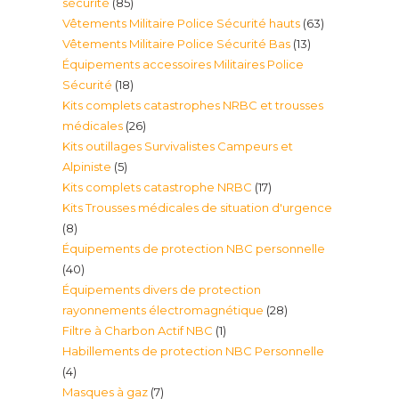
85
sécurité
85
63
Vêtements Militaire Police Sécurité hauts
63
produits
13
Vêtements Militaire Police Sécurité Bas
13
produits
Équipements accessoires Militaires Police
produits
18
Sécurité
18
Kits complets catastrophes NRBC et trousses
produits
26
médicales
26
Kits outillages Survivalistes Campeurs et
produits
5
Alpiniste
5
17
Kits complets catastrophe NRBC
17
produits
Kits Trousses médicales de situation d'urgence
produits
8
8
Équipements de protection NBC personnelle
produits
40
40
Équipements divers de protection
produits
28
rayonnements électromagnétique
28
1
Filtre à Charbon Actif NBC
1
produits
Habillements de protection NBC Personnelle
produit
4
4
7
Masques à gaz
7
produits