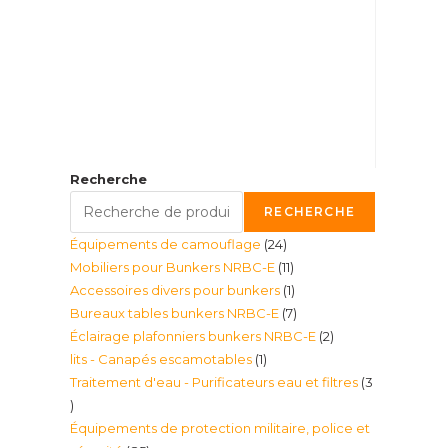
Recherche
RECHERCHE
24
Équipements de camouflage
24
11
Mobiliers pour Bunkers NRBC-E
11
produits
1
Accessoires divers pour bunkers
1
produits
7
Bureaux tables bunkers NRBC-E
7
produit
2
Éclairage plafonniers bunkers NRBC-E
2
produits
1
lits - Canapés escamotables
1
produits
Traitement d'eau - Purificateurs eau et filtres
3
produit
3
Équipements de protection militaire, police et
produits