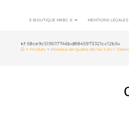
E-BOUTIQUE NRBC-E
MENTIONS LEGALES
kf-S8ce9c519017746bd8845973321cc12b5v
>
Produits
>
Moniteur de Qualité de l’Air 3-en-1 : D