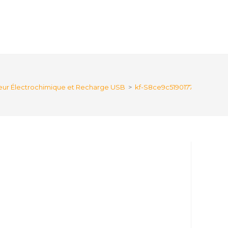
teur Électrochimique et Recharge USB
>
kf-S8ce9c519017746bd8845