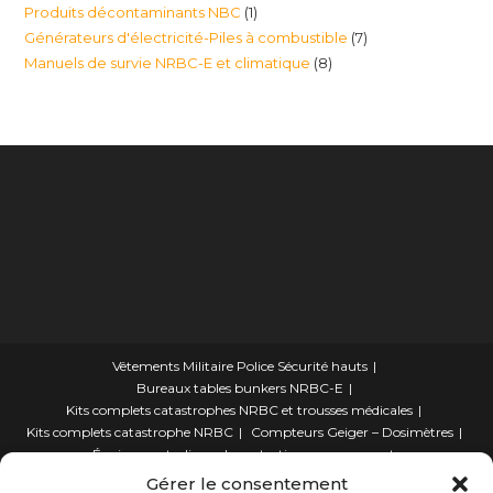
1
Produits décontaminants NBC
1
produits
7
Générateurs d'électricité-Piles à combustible
7
produit
8
Manuels de survie NRBC-E et climatique
8
produits
produits
Vêtements Militaire Police Sécurité hauts
Bureaux tables bunkers NRBC-E
Kits complets catastrophes NRBC et trousses médicales
Kits complets catastrophe NRBC
Compteurs Geiger – Dosimètres
Équipements divers de protection rayonnements
électromagnétique
Gérer le consentement
lits – Canapés escamotables