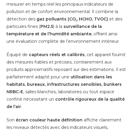
HCHO,
mesurer en temps réel les principaux indicateurs de
TVOC,
pollution et de confort environnemental. Il combine la
Température
détection des
gaz polluants (CO₂, HCHO, TVOC)
et des
et
particules fines (
PM2.5
) à la
surveillance de la
Humidité
température et de l’humidité ambiante
, offrant ainsi
avec
une évaluation complète de l’environnement intérieur.
Capteurs
Réels
Équipé de
capteurs réels et calibrés
, cet appareil fournit
des mesures fiables et précises, contrairement aux
produits approximatifs reposant sur des estimations. Il est
parfaitement adapté pour une
utilisation dans les
habitats, bureaux, infrastructures sensibles, bunkers
NRBC-E
, salles blanches, laboratoires ou tout espace
confiné nécessitant un
contrôle rigoureux de la qualité
de l’air
.
Son
écran couleur haute définition
affiche clairement
les niveaux détectés avec des indicateurs visuels,