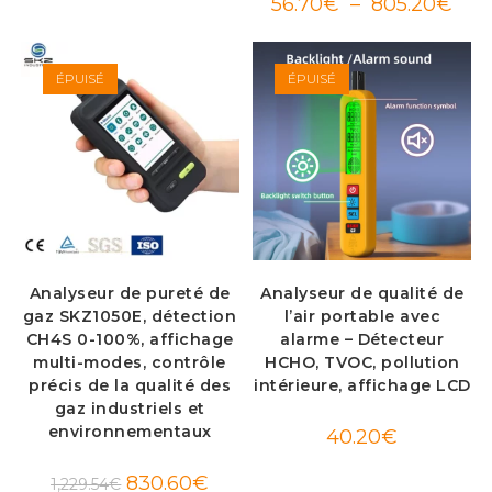
Plag
56.70
€
–
805.20
€
de
prix :
56.7
à
805.
ÉPUISÉ
ÉPUISÉ
Analyseur de pureté de
Analyseur de qualité de
gaz SKZ1050E, détection
l’air portable avec
CH4S 0-100%, affichage
alarme – Détecteur
multi-modes, contrôle
HCHO, TVOC, pollution
précis de la qualité des
intérieure, affichage LCD
gaz industriels et
environnementaux
40.20
€
Le
Le
830.60
€
1,229.54
€