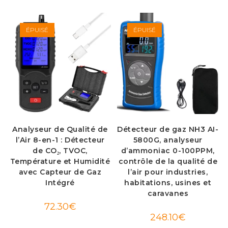
prix
prix
initial
actuel
était :
est :
1,229.54€.
830.60€.
ÉPUISÉ
ÉPUISÉ
Analyseur de Qualité de
Détecteur de gaz NH3 AI-
l’Air 8-en-1 : Détecteur
5800G, analyseur
de CO₂, TVOC,
d’ammoniac 0-100PPM,
Température et Humidité
contrôle de la qualité de
avec Capteur de Gaz
l’air pour industries,
Intégré
habitations, usines et
caravanes
72.30
€
248.10
€