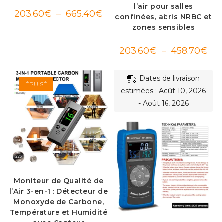
l’air pour salles
Plage
203.60
€
–
665.40
€
confinées, abris NRBC et
de
prix :
zones sensibles
203.60€
à
665.40€
Pla
203.60
€
–
458.70
€
de
prix 
203
à
Dates de livraison
458
ÉPUISÉ
estimées : Août 10, 2026
- Août 16, 2026
Moniteur de Qualité de
l’Air 3-en-1 : Détecteur de
Monoxyde de Carbone,
Température et Humidité