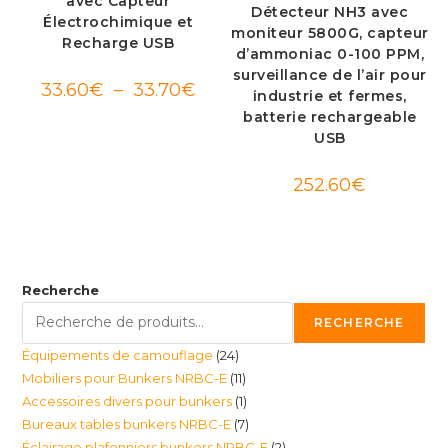
avec Capteur
Détecteur NH3 avec
Électrochimique et
moniteur 5800G, capteur
Recharge USB
d’ammoniac 0-100 PPM,
surveillance de l’air pour
Plage
33.60
€
–
33.70
€
industrie et fermes,
de
prix :
batterie rechargeable
33.60€
USB
à
33.70€
252.60
€
Recherche
RECHERCHE
24
Équipements de camouflage
24
11
Mobiliers pour Bunkers NRBC-E
11
produits
1
Accessoires divers pour bunkers
1
produits
7
Bureaux tables bunkers NRBC-E
7
produit
2
Éclairage plafonniers bunkers NRBC-E
2