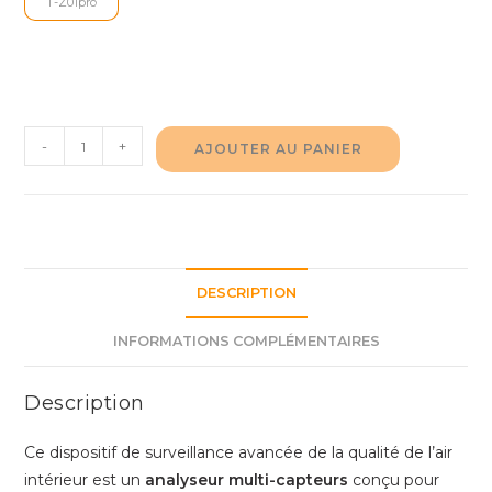
T-Z01pro
quantité
-
+
AJOUTER AU PANIER
de
Analyseur
Intelligent
de
Qualité
DESCRIPTION
de
l’Air
INFORMATIONS COMPLÉMENTAIRES
Intérieur
–
Description
Détection
CO₂,
Ce dispositif de surveillance avancée de la qualité de l’air
PM2.5,
intérieur est un
analyseur multi-capteurs
conçu pour