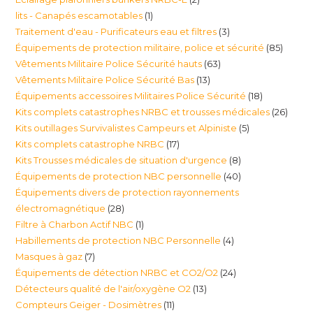
produits
1
lits - Canapés escamotables
1
produits
3
Traitement d'eau - Purificateurs eau et filtres
3
produit
85
Équipements de protection militaire, police et sécurité
85
produits
63
Vêtements Militaire Police Sécurité hauts
63
produi
13
Vêtements Militaire Police Sécurité Bas
13
produits
18
Équipements accessoires Militaires Police Sécurité
18
produits
26
Kits complets catastrophes NRBC et trousses médicales
26
produits
5
Kits outillages Survivalistes Campeurs et Alpiniste
5
produ
17
Kits complets catastrophe NRBC
17
produits
8
Kits Trousses médicales de situation d'urgence
8
produits
40
Équipements de protection NBC personnelle
40
produits
Équipements divers de protection rayonnements
produits
28
électromagnétique
28
1
Filtre à Charbon Actif NBC
1
produits
4
Habillements de protection NBC Personnelle
4
produit
7
Masques à gaz
7
produits
24
Équipements de détection NRBC et CO2/O2
24
produits
13
Détecteurs qualité de l'air/oxygène O2
13
produits
11
Compteurs Geiger - Dosimètres
11
produits